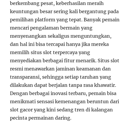
berkembang pesat, keberhasilan meraih
keuntungan besar sering kali bergantung pada
pemilihan platform yang tepat. Banyak pemain
mencari pengalaman bermain yang
menyenangkan sekaligus menguntungkan,
dan hal ini bisa tercapai hanya jika mereka
memilih situs slot terpercaya yang
menyediakan berbagai fitur menarik. Situs slot
resmi menawarkan jaminan keamanan dan
transparansi, sehingga setiap taruhan yang
dilakukan dapat berjalan tanpa rasa khawatir.
Dengan berbagai inovasi terbaru, pemain bisa
menikmati sensasi kemenangan beruntun dari
slot gacor yang kini sedang tren di kalangan
pecinta permainan daring.