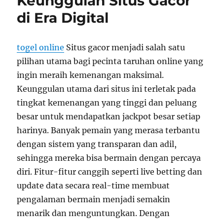
Keunggulan Situs Gacor
Pemain
di Era Digital
Pulang
Modal
Dalam
Waktu
togel online
Situs gacor menjadi salah satu
Singkat
pilihan utama bagi pecinta taruhan online yang
ingin meraih kemenangan maksimal.
Keunggulan utama dari situs ini terletak pada
tingkat kemenangan yang tinggi dan peluang
besar untuk mendapatkan jackpot besar setiap
harinya. Banyak pemain yang merasa terbantu
dengan sistem yang transparan dan adil,
sehingga mereka bisa bermain dengan percaya
diri. Fitur-fitur canggih seperti live betting dan
update data secara real-time membuat
pengalaman bermain menjadi semakin
menarik dan menguntungkan. Dengan