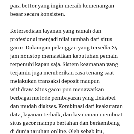
para bettor yang ingin meraih kemenangan
besar secara konsisten.
Ketersediaan layanan yang ramah dan
profesional menjadi nilai tambah dari situs
gacor. Dukungan pelanggan yang tersedia 24
jam nonstop memastikan kebutuhan pemain
terpenuhi kapan saja. Sistem keamanan yang
terjamin juga memberikan rasa tenang saat
melakukan transaksi deposit maupun
withdraw. Situs gacor pun menawarkan
berbagai metode pembayaran yang fleksibel
dan mudah diakses. Kombinasi dari keakuratan
data, layanan terbaik, dan keamanan membuat
situs gacor mampu bertahan dan berkembang
di dunia taruhan online. Oleh sebab itu,