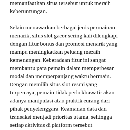
memanfaatkan situs tersebut untuk meraih
keberuntungan.
Selain menawarkan berbagai jenis permainan
menarik, situs slot gacor sering kali dilengkapi
dengan fitur bonus dan promosi menarik yang
mampu meningkatkan peluang meraih
kemenangan. Keberadaan fitur ini sangat
membantu para pemain dalam memperbesar
modal dan memperpanjang waktu bermain.
Dengan memilih situs slot resmi yang
terpercaya, pemain tidak perlu khawatir akan
adanya manipulasi atau praktik curang dari
pihak penyelenggara. Keamanan data dan
transaksi menjadi prioritas utama, sehingga
setiap aktivitas di platform tersebut