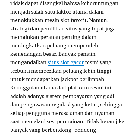
Tidak dapat disangkal bahwa keberuntungan
menjadi salah satu faktor utama dalam
menaklukkan mesin slot favorit. Namun,
strategi dan pemilihan situs yang tepat juga
memainkan peranan penting dalam
meningkatkan peluang memperoleh
kemenangan besar. Banyak pemain
mengandalkan
situs slot gacor
resmi yang
terbukti memberikan peluang lebih tinggi
untuk mendapatkan jackpot berlimpah.
Keunggulan utama dari platform resmi ini
adalah adanya sistem pembayaran yang adil
dan pengawasan regulasi yang ketat, sehingga
setiap pengguna merasa aman dan nyaman
saat menjalani sesi permainan. Tidak heran jika
banyak yang berbondong-bondong