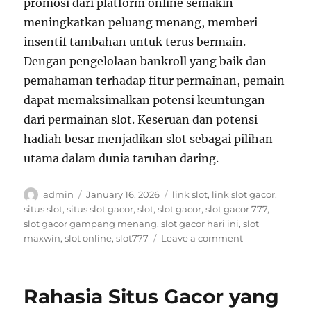
promosi dari platform online semakin
meningkatkan peluang menang, memberi
insentif tambahan untuk terus bermain.
Dengan pengelolaan bankroll yang baik dan
pemahaman terhadap fitur permainan, pemain
dapat memaksimalkan potensi keuntungan
dari permainan slot. Keseruan dan potensi
hadiah besar menjadikan slot sebagai pilihan
utama dalam dunia taruhan daring.
Author
Posted
Tags
admin
January 16, 2026
link slot
,
link slot gacor
,
on
situs slot
,
situs slot gacor
,
slot
,
slot gacor
,
slot gacor 777
,
slot gacor gampang menang
,
slot gacor hari ini
,
slot
on
maxwin
,
slot online
,
slot777
Leave a comment
Menangkan
Jackpot
di
Rahasia Situs Gacor yang
Slot
Gacor