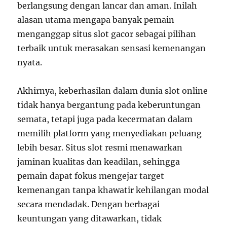
berlangsung dengan lancar dan aman. Inilah
alasan utama mengapa banyak pemain
menganggap situs slot gacor sebagai pilihan
terbaik untuk merasakan sensasi kemenangan
nyata.
Akhirnya, keberhasilan dalam dunia slot online
tidak hanya bergantung pada keberuntungan
semata, tetapi juga pada kecermatan dalam
memilih platform yang menyediakan peluang
lebih besar. Situs slot resmi menawarkan
jaminan kualitas dan keadilan, sehingga
pemain dapat fokus mengejar target
kemenangan tanpa khawatir kehilangan modal
secara mendadak. Dengan berbagai
keuntungan yang ditawarkan, tidak