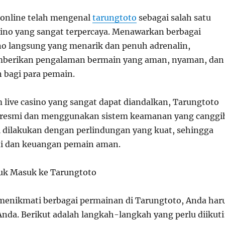
 online telah mengenal
tarungtoto
sebagai salah satu
asino yang sangat terpercaya. Menawarkan berbagai
o langsung yang menarik dan penuh adrenalin,
berikan pengalaman bermain yang aman, nyaman, dan
bagi para pemain.
m live casino yang sangat dapat diandalkan, Tarungtoto
i resmi dan menggunakan sistem keamanan yang canggi
 dilakukan dengan perlindungan yang kuat, sehingga
di dan keuangan pemain aman.
uk Masuk ke Tarungtoto
 menikmati berbagai permainan di Tarungtoto, Anda har
nda. Berikut adalah langkah-langkah yang perlu diikuti