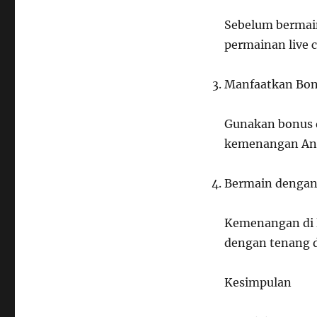
Sebelum bermain
permainan live 
Manfaatkan Bo
Gunakan bonus 
kemenangan And
Bermain dengan
Kemenangan di l
dengan tenang da
Kesimpulan