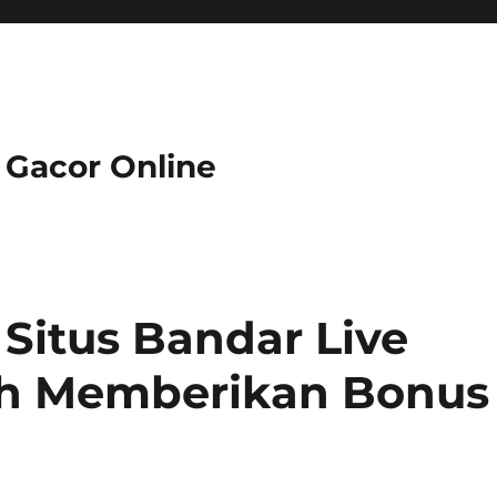
 Gacor Online
 Situs Bandar Live
h Memberikan Bonus