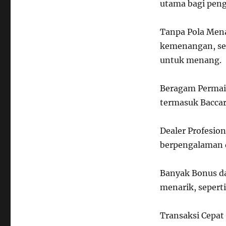
utama bagi pengg
Tanpa Pola Mena
kemenangan, se
untuk menang.
Beragam Permai
termasuk Baccara
Dealer Profesion
berpengalaman 
Banyak Bonus d
menarik, seperti
Transaksi Cepat