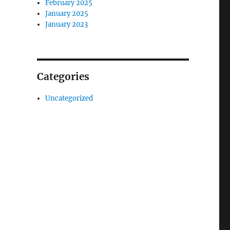
February 2025
January 2025
January 2023
Categories
Uncategorized