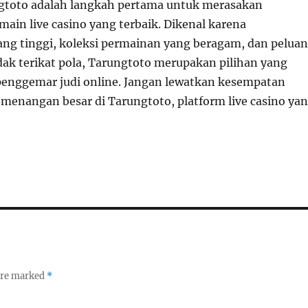
gtoto adalah langkah pertama untuk merasakan
ain live casino yang terbaik. Dikenal karena
g tinggi, koleksi permainan yang beragam, dan pelua
ak terikat pola, Tarungtoto merupakan pilihan yang
 penggemar judi online. Jangan lewatkan kesempatan
menangan besar di Tarungtoto, platform live casino ya
 are marked
*