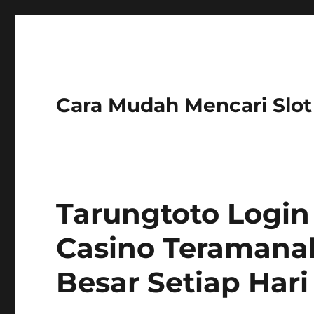
Cara Mudah Mencari Slot
Tarungtoto Login
Casino Teramana
Besar Setiap Hari