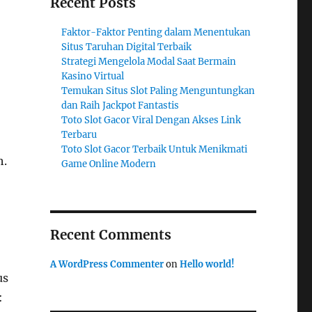
Recent Posts
Faktor-Faktor Penting dalam Menentukan
Situs Taruhan Digital Terbaik
Strategi Mengelola Modal Saat Bermain
Kasino Virtual
Temukan Situs Slot Paling Menguntungkan
dan Raih Jackpot Fantastis
Toto Slot Gacor Viral Dengan Akses Link
Terbaru
Toto Slot Gacor Terbaik Untuk Menikmati
h.
Game Online Modern
Recent Comments
A WordPress Commenter
on
Hello world!
us
: