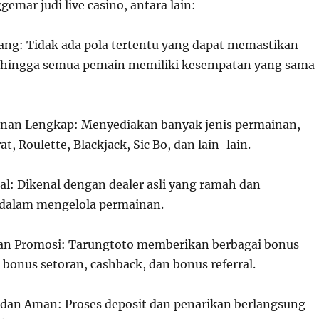
emar judi live casino, antara lain:
ng: Tidak ada pola tertentu yang dapat memastikan
hingga semua pemain memiliki kesempatan yang sama
nan Lengkap: Menyediakan banyak jenis permainan,
t, Roulette, Blackjack, Sic Bo, dan lain-lain.
al: Dikenal dengan dealer asli yang ramah dan
dalam mengelola permainan.
an Promosi: Tarungtoto memberikan berbagai bonus
 bonus setoran, cashback, dan bonus referral.
 dan Aman: Proses deposit dan penarikan berlangsung