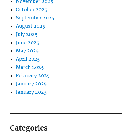
November 2025
October 2025
September 2025
August 2025
July 2025
June 2025
May 2025
April 2025
March 2025
February 2025
January 2025
January 2023
Categories