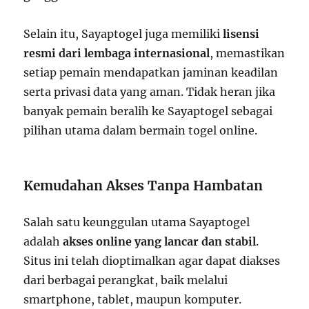
Selain itu, Sayaptogel juga memiliki
lisensi
resmi dari lembaga internasional
, memastikan
setiap pemain mendapatkan jaminan keadilan
serta privasi data yang aman. Tidak heran jika
banyak pemain beralih ke Sayaptogel sebagai
pilihan utama dalam bermain togel online.
Kemudahan Akses Tanpa Hambatan
Salah satu keunggulan utama Sayaptogel
adalah
akses online yang lancar dan stabil
.
Situs ini telah dioptimalkan agar dapat diakses
dari berbagai perangkat, baik melalui
smartphone, tablet, maupun komputer.