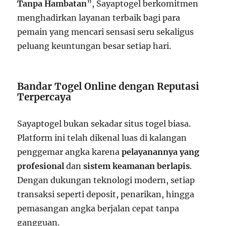
Tanpa Hambatan
”, Sayaptogel berkomitmen
menghadirkan layanan terbaik bagi para
pemain yang mencari sensasi seru sekaligus
peluang keuntungan besar setiap hari.
Bandar Togel Online dengan Reputasi
Terpercaya
Sayaptogel bukan sekadar situs togel biasa.
Platform ini telah dikenal luas di kalangan
penggemar angka karena
pelayanannya yang
profesional
dan
sistem keamanan berlapis
.
Dengan dukungan teknologi modern, setiap
transaksi seperti deposit, penarikan, hingga
pemasangan angka berjalan cepat tanpa
gangguan.