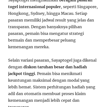
Sayaptogel menghadirkan
beragam pasaran
togel internasional populer
, seperti Singapore,
Hongkong, Sydney, hingga Macau. Setiap
pasaran memiliki jadwal result yang jelas dan
transparan. Dengan banyaknya pilihan
pasaran, pemain bisa mengatur strategi
bermain dan memperbesar peluang
kemenangan mereka.
Selain variasi pasaran, Sayaptogel juga dikenal
dengan
diskon taruhan besar dan hadiah
jackpot tinggi
. Pemain bisa menikmati
keuntungan maksimal dengan modal yang
lebih hemat. Sistem perhitungan hadiah yang
adil dan otomatis membuat proses klaim
kemenangan menjadi lebih cepat dan