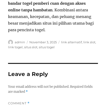
bandar togel pemberi cuan dengan akses
online tanpa hambatan
. Kombinasi antara
keamanan, kecepatan, dan peluang menang
besar menjadikan situs ini pilihan utama bagi
para pencinta togel.
Author
Posted
Tags
admin
November 3, 2025
link alternatif
,
link slot
,
on
link togel
,
situs slot
,
situs togel
Leave a Reply
Your email address will not be published.
Required fields
are marked
*
COMMENT
*