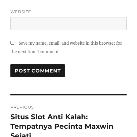
WEBSITE
Save my name, email, and website in this browser for
the next time I comment.
Post
PREVIOUS
navigation
Situs Slot Anti Kalah:
Previous
post:
Tempatnya Pecinta Maxwin
Sejati