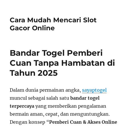
Cara Mudah Mencari Slot
Gacor Online
Bandar Togel Pemberi
Cuan Tanpa Hambatan di
Tahun 2025
Dalam dunia permainan angka,
sayaptogel
muncul sebagai salah satu
bandar togel
terpercaya
yang memberikan pengalaman
bermain aman, cepat, dan menguntungkan.
Dengan konsep “
Pemberi Cuan & Akses Online