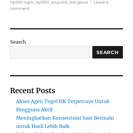
on
rtp100 login
,
rtp1001
,
situs slot
,
slot gacor
Leave a
on
comment
Slot
Anti
Ribet
Hanya
di
Search
RTP1001,
Situs
SEARCH
Resmi
dengan
QRIS
Proses
Cepat
Recent Posts
Akses Agen Togel HK Terpercaya Untuk
Pengguna Aktif
Meningkatkan Konsentrasi Saat Bermain
untuk Hasil Lebih Baik