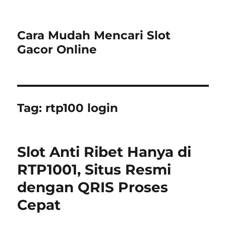
Cara Mudah Mencari Slot
Gacor Online
Tag:
rtp100 login
Slot Anti Ribet Hanya di
RTP1001, Situs Resmi
dengan QRIS Proses
Cepat