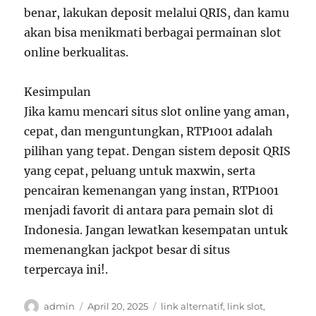
benar, lakukan deposit melalui QRIS, dan kamu
akan bisa menikmati berbagai permainan slot
online berkualitas.
Kesimpulan
Jika kamu mencari situs slot online yang aman,
cepat, dan menguntungkan, RTP1001 adalah
pilihan yang tepat. Dengan sistem deposit QRIS
yang cepat, peluang untuk maxwin, serta
pencairan kemenangan yang instan, RTP1001
menjadi favorit di antara para pemain slot di
Indonesia. Jangan lewatkan kesempatan untuk
memenangkan jackpot besar di situs
terpercaya ini!.
Author
Posted
Tags
admin
April 20, 2025
link alternatif
,
link slot
,