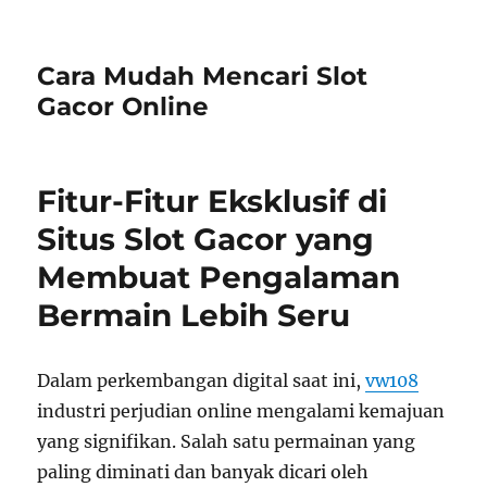
Cara Mudah Mencari Slot
Gacor Online
Fitur-Fitur Eksklusif di
Situs Slot Gacor yang
Membuat Pengalaman
Bermain Lebih Seru
Dalam perkembangan digital saat ini,
vw108
industri perjudian online mengalami kemajuan
yang signifikan. Salah satu permainan yang
paling diminati dan banyak dicari oleh