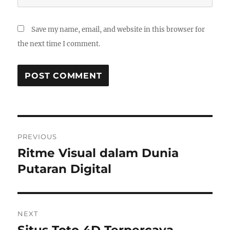
Save my name, email, and website in this browser for
the next time I comment.
Post
PREVIOUS
navigation
Ritme Visual dalam Dunia
Previous
post:
Putaran Digital
NEXT
Next