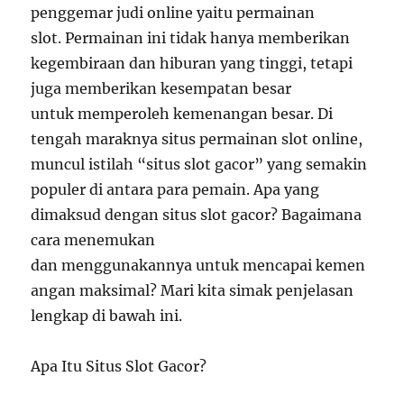
penggemar judi online yaitu permainan
slot. Permainan ini tidak hanya memberikan
kegembiraan dan hiburan yang tinggi, tetapi
juga memberikan kesempatan besar
untuk memperoleh kemenangan besar. Di
tengah maraknya situs permainan slot online,
muncul istilah “situs slot gacor” yang semakin
populer di antara para pemain. Apa yang
dimaksud dengan situs slot gacor? Bagaimana
cara menemukan
dan menggunakannya untuk mencapai kemen
angan maksimal? Mari kita simak penjelasan
lengkap di bawah ini.
Apa Itu Situs Slot Gacor?