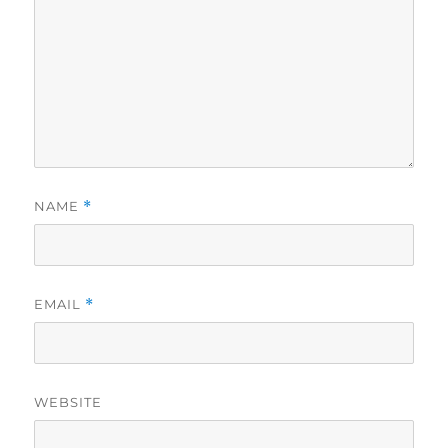
NAME
*
EMAIL
*
WEBSITE