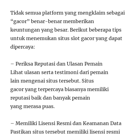
Tidak semua platform yang mengklaim sebagai
“gacor” benar-benar memberikan
keuntungan yang besar. Berikut beberapa tips
untuk menemukan situs slot gacor yang dapat
dipercaya:
– Periksa Reputasi dan Ulasan Pemain
Lihat ulasan serta testimoni dari pemain
lain mengenai situs tersebut. Situs
gacor yang terpercaya biasanya memiliki
reputasi baik dan banyak pemain
yang merasa puas.
– Memiliki Lisensi Resmi dan Keamanan Data
Pastikan situs tersebut memiliki lisensi resmi