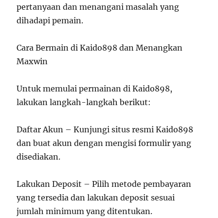
pertanyaan dan menangani masalah yang
dihadapi pemain.
Cara Bermain di Kaido898 dan Menangkan
Maxwin
Untuk memulai permainan di Kaido898,
lakukan langkah-langkah berikut:
Daftar Akun – Kunjungi situs resmi Kaido898
dan buat akun dengan mengisi formulir yang
disediakan.
Lakukan Deposit – Pilih metode pembayaran
yang tersedia dan lakukan deposit sesuai
jumlah minimum yang ditentukan.