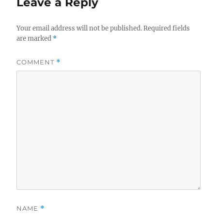
Leave a Reply
Your email address will not be published.
Required fields
are marked
*
COMMENT
*
NAME
*