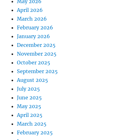
May 2026
April 2026
March 2026
February 2026
January 2026
December 2025
November 2025
October 2025
September 2025
August 2025
July 2025
June 2025
May 2025
April 2025
March 2025
February 2025