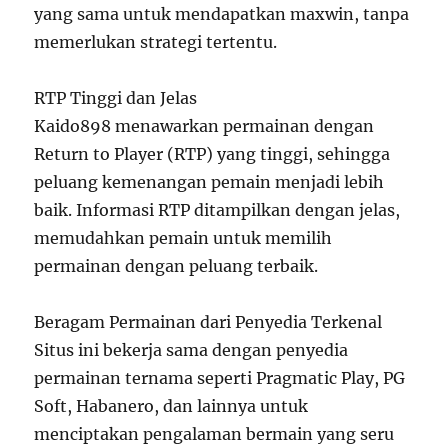
yang sama untuk mendapatkan maxwin, tanpa
memerlukan strategi tertentu.
RTP Tinggi dan Jelas
Kaido898 menawarkan permainan dengan
Return to Player (RTP) yang tinggi, sehingga
peluang kemenangan pemain menjadi lebih
baik. Informasi RTP ditampilkan dengan jelas,
memudahkan pemain untuk memilih
permainan dengan peluang terbaik.
Beragam Permainan dari Penyedia Terkenal
Situs ini bekerja sama dengan penyedia
permainan ternama seperti Pragmatic Play, PG
Soft, Habanero, dan lainnya untuk
menciptakan pengalaman bermain yang seru