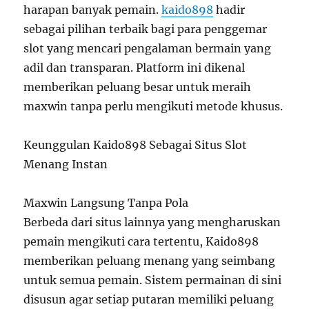
harapan banyak pemain.
kaido898
hadir
sebagai pilihan terbaik bagi para penggemar
slot yang mencari pengalaman bermain yang
adil dan transparan. Platform ini dikenal
memberikan peluang besar untuk meraih
maxwin tanpa perlu mengikuti metode khusus.
Keunggulan Kaido898 Sebagai Situs Slot
Menang Instan
Maxwin Langsung Tanpa Pola
Berbeda dari situs lainnya yang mengharuskan
pemain mengikuti cara tertentu, Kaido898
memberikan peluang menang yang seimbang
untuk semua pemain. Sistem permainan di sini
disusun agar setiap putaran memiliki peluang