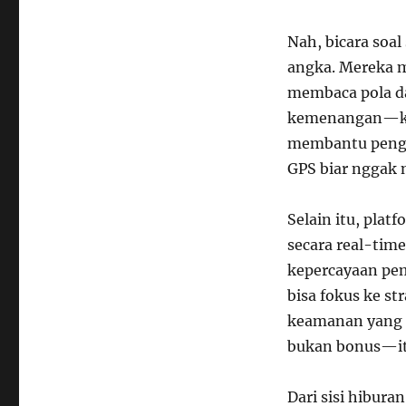
Tapi
Tetap
Penuh
Nah, bicara soal
Perhitungan
angka. Mereka m
membaca pola da
kemenangan—ka
membantu pengam
GPS biar nggak 
Selain itu, pla
secara real-time
kepercayaan pem
bisa fokus ke st
keamanan yang t
bukan bonus—it
Dari sisi hibura