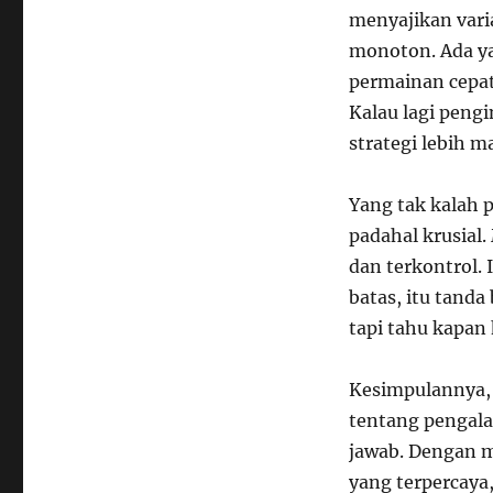
menyajikan vari
monoton. Ada ya
permainan cepat
Kalau lagi pengin
strategi lebih m
Yang tak kalah p
padahal krusial.
dan terkontrol.
batas, itu tanda
tapi tahu kapan 
Kesimpulannya, t
tentang pengal
jawab. Dengan m
yang terpercaya