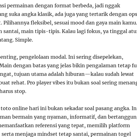
asi permainan dengan format berbeda, jadi nggak
ng suka angka klasik, ada juga yang tertarik dengan ops
. Pilihannya fleksibel, sesuai mood dan gaya main kamu
 santai, main tipis-tipis. Kalau lagi fokus, ya tinggal atu
atang. Simple.
enting, pengelolaan modal. Ini sering disepelekan,
 Main dengan batas yang jelas bikin pengalaman tetap f
 Ingat, tujuan utama adalah hiburan—kalau sudah lewat
 buat rehat. Pro player vibes itu bukan soal sering menan
harus stop.
oto online hari ini bukan sekadar soal pasang angka. In
aman bermain yang nyaman, informatif, dan bertanggu
emanfaatkan referensi yang tepat, memilih platform
, serta menjaga mindset tetap santai, permainan togel