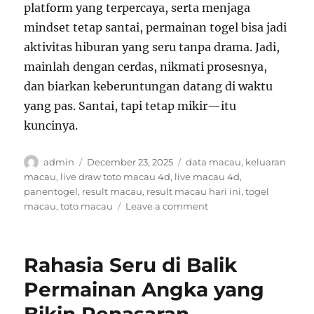
platform yang terpercaya, serta menjaga
mindset tetap santai, permainan togel bisa jadi
aktivitas hiburan yang seru tanpa drama. Jadi,
mainlah dengan cerdas, nikmati prosesnya,
dan biarkan keberuntungan datang di waktu
yang pas. Santai, tapi tetap mikir—itu
kuncinya.
Author
Posted
Tags
admin
December 23, 2025
data macau
,
keluaran
on
macau
,
live draw toto macau 4d
,
live macau 4d
,
panentogel
,
result macau
,
result macau hari ini
,
togel
on
macau
,
toto macau
Leave a comment
Main
Toto
Online:
Rahasia Seru di Balik
Santai
Tapi
Permainan Angka yang
Tetap
Penuh