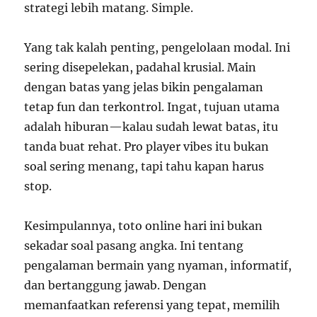
strategi lebih matang. Simple.
Yang tak kalah penting, pengelolaan modal. Ini
sering disepelekan, padahal krusial. Main
dengan batas yang jelas bikin pengalaman
tetap fun dan terkontrol. Ingat, tujuan utama
adalah hiburan—kalau sudah lewat batas, itu
tanda buat rehat. Pro player vibes itu bukan
soal sering menang, tapi tahu kapan harus
stop.
Kesimpulannya, toto online hari ini bukan
sekadar soal pasang angka. Ini tentang
pengalaman bermain yang nyaman, informatif,
dan bertanggung jawab. Dengan
memanfaatkan referensi yang tepat, memilih