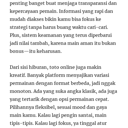
penting banget buat menjaga transparansi dan
kepercayaan pemain. Informasi yang rapi dan
mudah diakses bikin kamu bisa fokus ke
strategi tanpa harus buang waktu cari-cari.
Plus, sistem keamanan yang terus diperbarui
jadi nilai tambah, karena main aman itu bukan
bonus—itu keharusan.
Dari sisi hiburan, toto online juga makin
kreatif. Banyak platform menyajikan variasi
permainan dengan format berbeda, jadi nggak
monoton. Ada yang suka angka klasik, ada juga
yang tertarik dengan opsi permainan cepat.
Pilihannya fleksibel, sesuai mood dan gaya
main kamu. Kalau lagi pengin santai, main
tipis-tipis. Kalau lagi fokus, ya tinggal atur