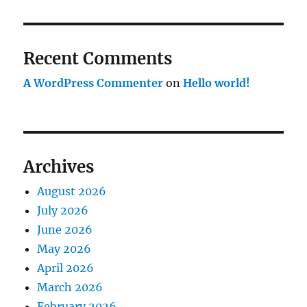
Recent Comments
A WordPress Commenter
on
Hello world!
Archives
August 2026
July 2026
June 2026
May 2026
April 2026
March 2026
February 2026