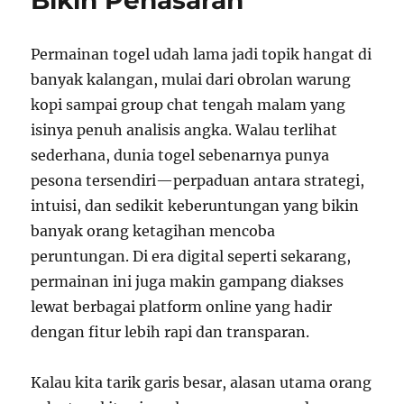
Bikin Penasaran
Perhitungan
Permainan togel udah lama jadi topik hangat di
banyak kalangan, mulai dari obrolan warung
kopi sampai group chat tengah malam yang
isinya penuh analisis angka. Walau terlihat
sederhana, dunia togel sebenarnya punya
pesona tersendiri—perpaduan antara strategi,
intuisi, dan sedikit keberuntungan yang bikin
banyak orang ketagihan mencoba
peruntungan. Di era digital seperti sekarang,
permainan ini juga makin gampang diakses
lewat berbagai platform online yang hadir
dengan fitur lebih rapi dan transparan.
Kalau kita tarik garis besar, alasan utama orang