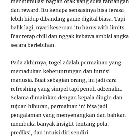
menstimulasi bagian otak yang suka tantangan
dan reward. Itu kenapa sensasinya bisa terasa
lebih hidup dibanding game digital biasa. Tapi
balik lagi, nyari keseruan itu harus with limits.
Biar tetap chill dan nggak kebawa ambisi angka
secara berlebihan.
Pada akhirnya, togel adalah permainan yang
memadukan keberuntungan dan intuisi
manusia. Buat sebagian orang, ini jadi cara
refreshing yang simpel tapi penuh adrenalin.
Selama dimainkan dengan kepala dingin dan
tujuan hiburan, permainan ini bisa jadi
pengalaman yang menyenangkan dan bahkan
membuka banyak insight tentang pola,
prediksi, dan intuisi diri sendiri.