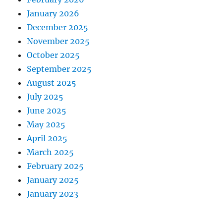
January 2026
December 2025
November 2025
October 2025
September 2025
August 2025
July 2025
June 2025
May 2025
April 2025
March 2025
February 2025
January 2025
January 2023