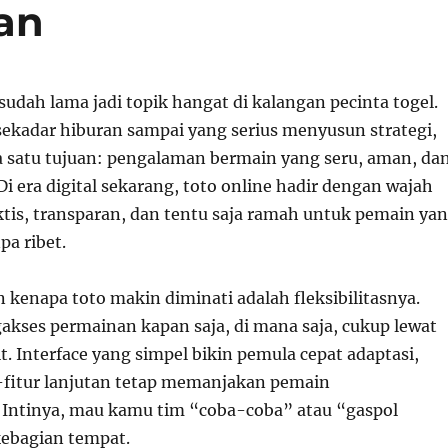
an
udah lama jadi topik hangat di kalangan pecinta togel.
sekadar hiburan sampai yang serius menyusun strategi,
satu tujuan: pengalaman bermain yang seru, aman, da
i era digital sekarang, toto online hadir dengan wajah
tis, transparan, dan tentu saja ramah untuk pemain ya
pa ribet.
n kenapa toto makin diminati adalah fleksibilitasnya.
kses permainan kapan saja, di mana saja, cukup lewat
t. Interface yang simpel bikin pemula cepat adaptasi,
-fitur lanjutan tetap memanjakan pemain
Intinya, mau kamu tim “coba-coba” atau “gaspol
kebagian tempat.