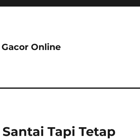
 Gacor Online
 Santai Tapi Tetap