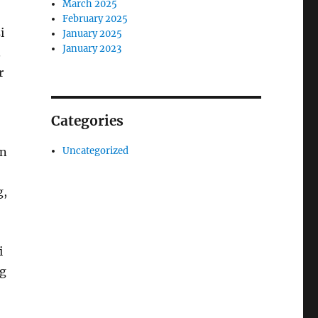
March 2025
February 2025
i
January 2025
January 2023
.
r
Categories
un
Uncategorized
g,
i
ng