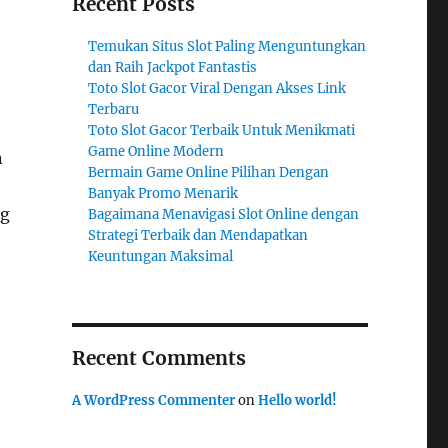
Recent Posts
Temukan Situs Slot Paling Menguntungkan
dan Raih Jackpot Fantastis
Toto Slot Gacor Viral Dengan Akses Link
Terbaru
Toto Slot Gacor Terbaik Untuk Menikmati
Game Online Modern
n
Bermain Game Online Pilihan Dengan
Banyak Promo Menarik
ng
Bagaimana Menavigasi Slot Online dengan
Strategi Terbaik dan Mendapatkan
Keuntungan Maksimal
Recent Comments
A WordPress Commenter
on
Hello world!