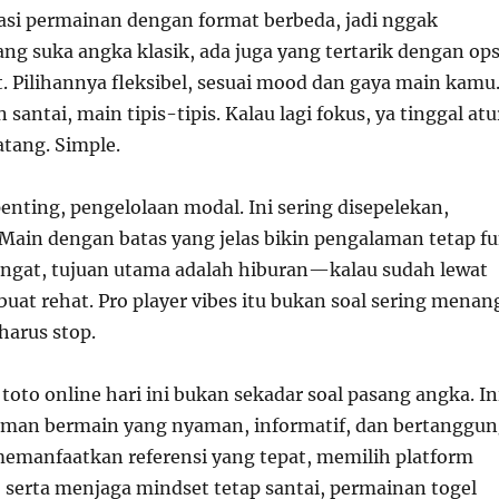
asi permainan dengan format berbeda, jadi nggak
ng suka angka klasik, ada juga yang tertarik dengan ops
. Pilihannya fleksibel, sesuai mood dan gaya main kamu
 santai, main tipis-tipis. Kalau lagi fokus, ya tinggal atu
atang. Simple.
enting, pengelolaan modal. Ini sering disepelekan,
 Main dengan batas yang jelas bikin pengalaman tetap f
 Ingat, tujuan utama adalah hiburan—kalau sudah lewat
 buat rehat. Pro player vibes itu bukan soal sering menan
harus stop.
oto online hari ini bukan sekadar soal pasang angka. In
aman bermain yang nyaman, informatif, dan bertanggu
emanfaatkan referensi yang tepat, memilih platform
, serta menjaga mindset tetap santai, permainan togel