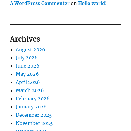
A WordPress Commenter
on
Hello world!
Archives
August 2026
July 2026
June 2026
May 2026
April 2026
March 2026
February 2026
January 2026
December 2025
November 2025