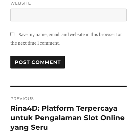
WEBSITE
Save my name, email, and website in this browser for
the next time I comment.
Post
PREVIOUS
navigation
Rina4D: Platform Terpercaya
Previous
post:
untuk Pengalaman Slot Online
yang Seru