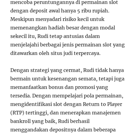
mencoba peruntungannya di permainan slot
dengan deposit awal hanya 5 ribu rupiah.
Meskipun menyadari risiko kecil untuk
memenangkan hadiah besar dengan modal
sekecil itu, Rudi tetap antusias dalam
menjelajahi berbagai jenis permainan slot yang
ditawarkan oleh situs judi terpercaya.
Dengan strategi yang cermat, Rudi tidak hanya
bermain untuk kesenangan semata, tetapi juga
memanfaatkan bonus dan promosi yang
tersedia. Dengan mempelajari pola permainan,
mengidentifikasi slot dengan Return to Player
(RTP) tertinggi, dan menerapkan manajemen
bankroll yang baik, Rudi berhasil
menggandakan depositnya dalam beberapa