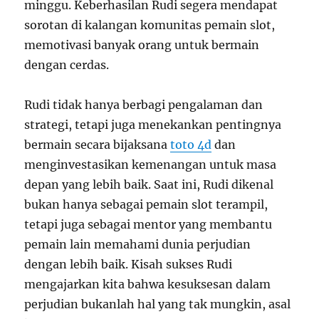
minggu. Keberhasilan Rudi segera mendapat
sorotan di kalangan komunitas pemain slot,
memotivasi banyak orang untuk bermain
dengan cerdas.
Rudi tidak hanya berbagi pengalaman dan
strategi, tetapi juga menekankan pentingnya
bermain secara bijaksana
toto 4d
dan
menginvestasikan kemenangan untuk masa
depan yang lebih baik. Saat ini, Rudi dikenal
bukan hanya sebagai pemain slot terampil,
tetapi juga sebagai mentor yang membantu
pemain lain memahami dunia perjudian
dengan lebih baik. Kisah sukses Rudi
mengajarkan kita bahwa kesuksesan dalam
perjudian bukanlah hal yang tak mungkin, asal