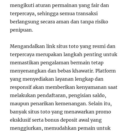
mengikuti aturan permainan yang fair dan
terpercaya, sehingga semua transaksi
berlangsung secara aman dan tanpa risiko
penipuan.
Mengandalkan link situs toto yang resmi dan
terpercaya merupakan langkah penting untuk
memastikan pengalaman bermain tetap
menyenangkan dan bebas khawatir. Platform
yang menyediakan layanan lengkap dan
responsif akan memberikan kenyamanan saat
melakukan pendaftaran, pengisian saldo,
maupun penarikan kemenangan. Selain itu,
banyak situs toto yang menawarkan promo
eksklusif serta bonus deposit awal yang
menggiurkan, memudahkan pemain untuk