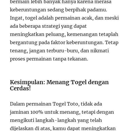
bermain lebih banyak hanya karena merasa
keberuntungan sedang berpihak padamu.
Ingat, togel adalah permainan acak, dan meski
ada beberapa strategi yang dapat
meningkatkan peluang, kemenangan tetaplah
bergantung pada faktor keberuntungan. Tetap
tenang, jangan terburu-buru, dan nikmati
proses permainan tanpa tekanan.
Kesimpulan: Menang Togel dengan
Cerdas!
Dalam permainan Togel Toto, tidak ada
jaminan 100% untuk menang, tetapi dengan
mengikuti langkah-langkah yang telah
dijelaskan di atas, kamu dapat meningkatkan