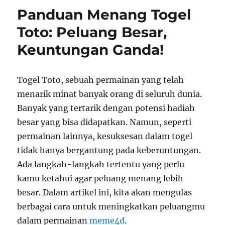
Terpercaya:
Panduan Menang Togel
Cara
Gampang
Toto: Peluang Besar,
Cuan
Keuntungan Ganda!
Tanpa
Ribet
Togel Toto, sebuah permainan yang telah
menarik minat banyak orang di seluruh dunia.
Banyak yang tertarik dengan potensi hadiah
besar yang bisa didapatkan. Namun, seperti
permainan lainnya, kesuksesan dalam togel
tidak hanya bergantung pada keberuntungan.
Ada langkah-langkah tertentu yang perlu
kamu ketahui agar peluang menang lebih
besar. Dalam artikel ini, kita akan mengulas
berbagai cara untuk meningkatkan peluangmu
dalam permainan
meme4d
.