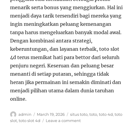
menarik serta bonus yang menggiurkan. Hal ini
menjadi daya tarik tersendiri bagi mereka yang
ingin meningkatkan peluang kemenangan
tanpa harus mengeluarkan banyak modal awal.
Dengan kombinasi antara strategi,
keberuntungan, dan layanan terbaik, toto slot
4d terus memikat hati para bettor dari seluruh
penjuru negeri. Keseruan dan peluang besar
menanti di setiap putaran, sehingga tidak
heran jika permainan ini semakin diminati dan
menjadi pilihan utama dalam dunia taruhan
online.
Author
Posted
Tags
admin
March 19, 2026
situs toto
,
toto
,
toto 4d
,
toto
on
on
slot
,
toto slot 4d
Leave a comment
Bongkar
Rahasia