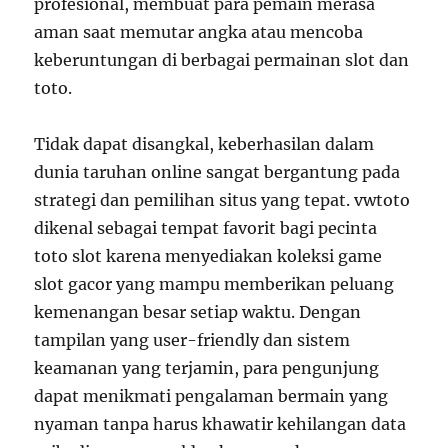
profesional, membuat para pemain merasa
aman saat memutar angka atau mencoba
keberuntungan di berbagai permainan slot dan
toto.
Tidak dapat disangkal, keberhasilan dalam
dunia taruhan online sangat bergantung pada
strategi dan pemilihan situs yang tepat. vwtoto
dikenal sebagai tempat favorit bagi pecinta
toto slot karena menyediakan koleksi game
slot gacor yang mampu memberikan peluang
kemenangan besar setiap waktu. Dengan
tampilan yang user-friendly dan sistem
keamanan yang terjamin, para pengunjung
dapat menikmati pengalaman bermain yang
nyaman tanpa harus khawatir kehilangan data