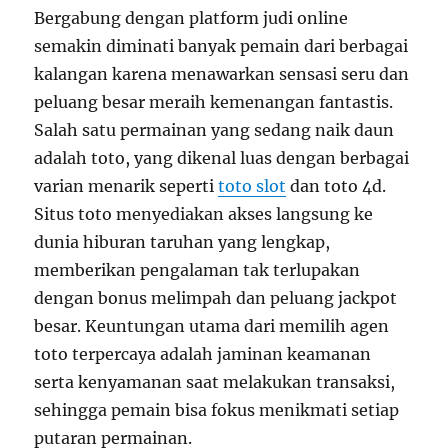
Bergabung dengan platform judi online
semakin diminati banyak pemain dari berbagai
kalangan karena menawarkan sensasi seru dan
peluang besar meraih kemenangan fantastis.
Salah satu permainan yang sedang naik daun
adalah toto, yang dikenal luas dengan berbagai
varian menarik seperti
toto slot
dan toto 4d.
Situs toto menyediakan akses langsung ke
dunia hiburan taruhan yang lengkap,
memberikan pengalaman tak terlupakan
dengan bonus melimpah dan peluang jackpot
besar. Keuntungan utama dari memilih agen
toto terpercaya adalah jaminan keamanan
serta kenyamanan saat melakukan transaksi,
sehingga pemain bisa fokus menikmati setiap
putaran permainan.