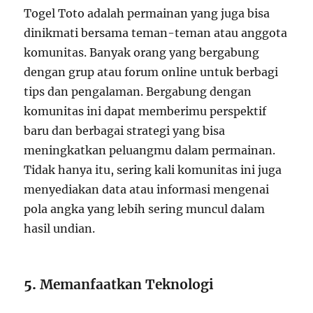
Togel Toto adalah permainan yang juga bisa
dinikmati bersama teman-teman atau anggota
komunitas. Banyak orang yang bergabung
dengan grup atau forum online untuk berbagi
tips dan pengalaman. Bergabung dengan
komunitas ini dapat memberimu perspektif
baru dan berbagai strategi yang bisa
meningkatkan peluangmu dalam permainan.
Tidak hanya itu, sering kali komunitas ini juga
menyediakan data atau informasi mengenai
pola angka yang lebih sering muncul dalam
hasil undian.
5.
Memanfaatkan Teknologi