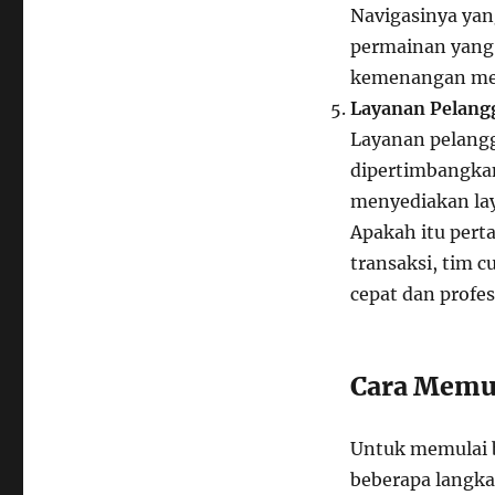
Navigasinya ya
permainan yang 
kemenangan mer
Layanan Pelang
Layanan pelangg
dipertimbangkan
menyediakan la
Apakah itu pert
transaksi, tim 
cepat dan profes
Cara Memul
Untuk memulai b
beberapa langka