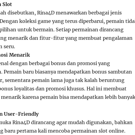
 Slot
dah disebutkan, Rina4D menawarkan berbagai jenis
 Dengan koleksi game yang terus diperbarui, pemain tid
pilihan untuk bermain. Setiap permainan dirancang
ang menarik dan fitur-fitur yang membuat pengalaman
 seru.
osi Menarik
enal dengan berbagai bonus dan promosi yang
 Pemain baru biasanya mendapatkan bonus sambutan
r, sementara pemain lama juga tak kalah beruntung
onus loyalitas dan promosi khusus. Hal ini membuat
 menarik karena pemain bisa mendapatkan lebih banya
n User-Friendly
muka Rina4D dirancang agar mudah digunakan, bahkan
g baru pertama kali mencoba permainan slot online.