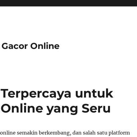
 Gacor Online
 Terpercaya untuk
Online yang Seru
 online semakin berkembang, dan salah satu platform