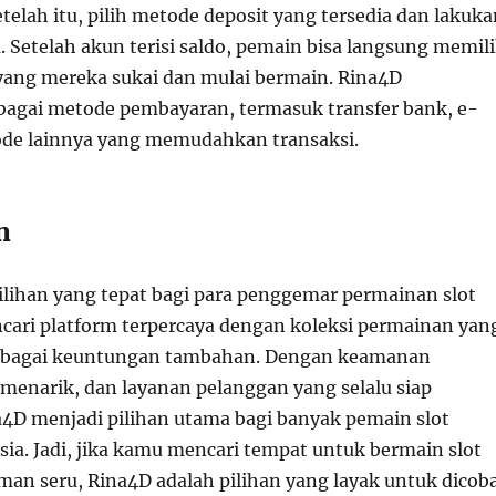
telah itu, pilih metode deposit yang tersedia dan lakuka
 Setelah akun terisi saldo, pemain bisa langsung memil
yang mereka sukai dan mulai bermain. Rina4D
agai metode pembayaran, termasuk transfer bank, e-
ode lainnya yang memudahkan transaksi.
n
ilihan yang tepat bagi para penggemar permainan slot
cari platform terpercaya dengan koleksi permainan yan
rbagai keuntungan tambahan. Dengan keamanan
 menarik, dan layanan pelanggan yang selalu siap
D menjadi pilihan utama bagi banyak pemain slot
sia. Jadi, jika kamu mencari tempat untuk bermain slot
an seru, Rina4D adalah pilihan yang layak untuk dicob