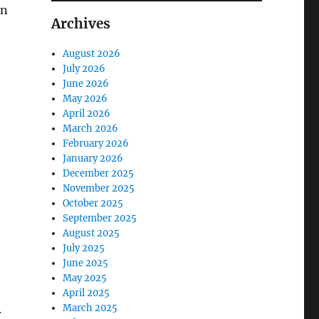
an
Archives
August 2026
July 2026
June 2026
May 2026
April 2026
March 2026
February 2026
January 2026
December 2025
November 2025
October 2025
September 2025
August 2025
July 2025
June 2025
May 2025
April 2025
.
March 2025