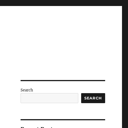
Search
SEARCH