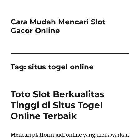
Cara Mudah Mencari Slot
Gacor Online
Tag:
situs togel online
Toto Slot Berkualitas
Tinggi di Situs Togel
Online Terbaik
Mencari platform judi online yang menawarkan