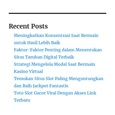
Hiburan
Modern
Recent Posts
Meningkatkan Konsentrasi Saat Bermain
untuk Hasil Lebih Baik
Faktor-Faktor Penting dalam Menentukan
Situs Taruhan Digital Terbaik
Strategi Mengelola Modal Saat Bermain
Kasino Virtual
Temukan Situs Slot Paling Menguntungkan
dan Raih Jackpot Fantastis
Toto Slot Gacor Viral Dengan Akses Link
Terbaru