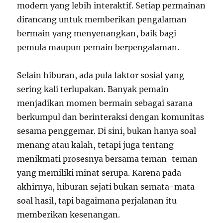
modern yang lebih interaktif. Setiap permainan
dirancang untuk memberikan pengalaman
bermain yang menyenangkan, baik bagi
pemula maupun pemain berpengalaman.
Selain hiburan, ada pula faktor sosial yang
sering kali terlupakan. Banyak pemain
menjadikan momen bermain sebagai sarana
berkumpul dan berinteraksi dengan komunitas
sesama penggemar. Di sini, bukan hanya soal
menang atau kalah, tetapi juga tentang
menikmati prosesnya bersama teman-teman
yang memiliki minat serupa. Karena pada
akhirnya, hiburan sejati bukan semata-mata
soal hasil, tapi bagaimana perjalanan itu
memberikan kesenangan.