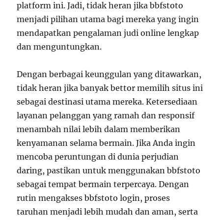
platform ini. Jadi, tidak heran jika bbfstoto
menjadi pilihan utama bagi mereka yang ingin
mendapatkan pengalaman judi online lengkap
dan menguntungkan.
Dengan berbagai keunggulan yang ditawarkan,
tidak heran jika banyak bettor memilih situs ini
sebagai destinasi utama mereka. Ketersediaan
layanan pelanggan yang ramah dan responsif
menambah nilai lebih dalam memberikan
kenyamanan selama bermain. Jika Anda ingin
mencoba peruntungan di dunia perjudian
daring, pastikan untuk menggunakan bbfstoto
sebagai tempat bermain terpercaya. Dengan
rutin mengakses bbfstoto login, proses
taruhan menjadi lebih mudah dan aman, serta