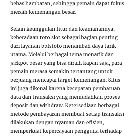
bebas hambatan, sehingga pemain dapat fokus
meraih kemenangan besar.
Selain keunggulan fitur dan keamanannya,
keberadaan toto slot sebagai bagian penting
dari layanan bbfstoto menambah daya tarik
utama. Melalui berbagai tema menarik dan
jackpot besar yang bisa diraih kapan saja, para
pemain merasa semakin tertantang untuk
berjuang mencapai target kemenangan. Situs
ini juga dikenal karena kecepatan pembaruan
data dan transaksi yang memudahkan proses
deposit dan withdraw. Ketersediaan berbagai
metode pembayaran membuat setiap transaksi
dilakukan dengan nyaman dan efisien,
memperkuat kepercayaan pengguna terhadap