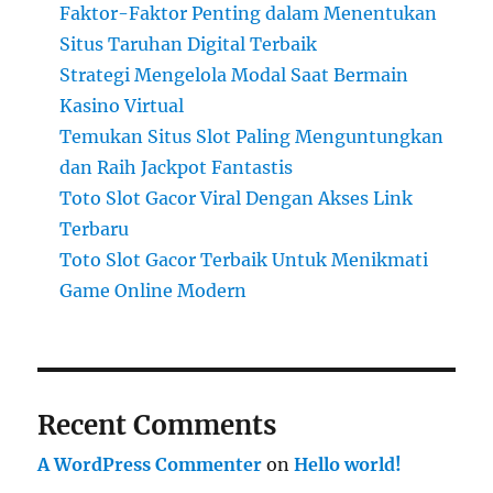
Faktor-Faktor Penting dalam Menentukan
Situs Taruhan Digital Terbaik
Strategi Mengelola Modal Saat Bermain
Kasino Virtual
Temukan Situs Slot Paling Menguntungkan
dan Raih Jackpot Fantastis
Toto Slot Gacor Viral Dengan Akses Link
Terbaru
Toto Slot Gacor Terbaik Untuk Menikmati
Game Online Modern
Recent Comments
A WordPress Commenter
on
Hello world!