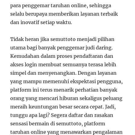
para penggemar taruhan online, sehingga
selalu berupaya memberikan layanan terbaik
dan inovatif setiap waktu.
Tidak heran jika semuttoto menjadi pilihan
utama bagi banyak penggemar judi daring.
Kemudahan dalam proses pendaftaran dan
akses login membuat semuanya terasa lebih
simpel dan menyenangkan. Dengan layanan
yang mampu memenuhi ekspektasi pengguna,
platform ini terus menarik perhatian banyak
orang yang mencari hiburan sekaligus peluang
meraih keuntungan besar secara cepat. Jadi,
tunggu apa lagi? Segera daftar dan rasakan
sensasi bermain di semuttoto, platform
taruhan online yang menawarkan pengalaman