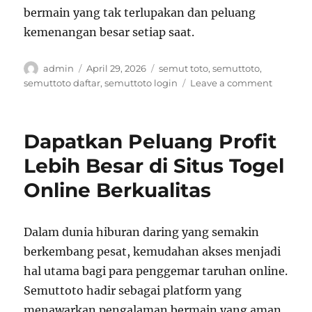
bermain yang tak terlupakan dan peluang
kemenangan besar setiap saat.
Author
Posted
Tags
admin
April 29, 2026
semut toto
,
semuttoto
,
on
on
semuttoto daftar
,
semuttoto login
Leave a comment
Kuasai
Pola
Permai
Dapatkan Peluang Profit
di
Situs
Lebih Besar di Situs Togel
Togel
Online Berkualitas
Online
dan
Tingkat
Peluang
Dalam dunia hiburan daring yang semakin
Jackpot
berkembang pesat, kemudahan akses menjadi
Secara
hal utama bagi para penggemar taruhan online.
Signifik
Semuttoto hadir sebagai platform yang
menawarkan pengalaman bermain yang aman,