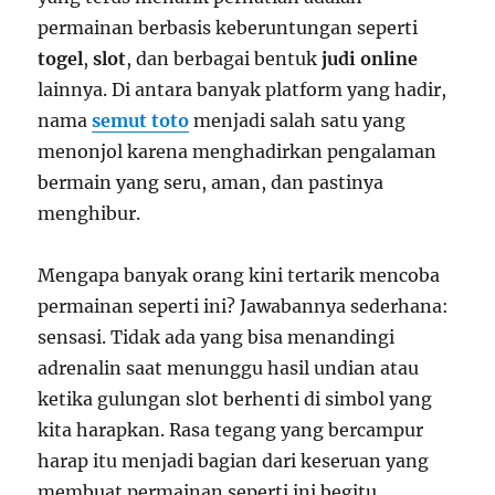
permainan berbasis keberuntungan seperti
togel
,
slot
, dan berbagai bentuk
judi online
lainnya. Di antara banyak platform yang hadir,
nama
semut toto
menjadi salah satu yang
menonjol karena menghadirkan pengalaman
bermain yang seru, aman, dan pastinya
menghibur.
Mengapa banyak orang kini tertarik mencoba
permainan seperti ini? Jawabannya sederhana:
sensasi. Tidak ada yang bisa menandingi
adrenalin saat menunggu hasil undian atau
ketika gulungan slot berhenti di simbol yang
kita harapkan. Rasa tegang yang bercampur
harap itu menjadi bagian dari keseruan yang
membuat permainan seperti ini begitu