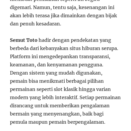
digemari. Namun, tentu saja, kesenangan ini
akan lebih terasa jika dimainkan dengan bijak
dan penuh kesadaran.
Semut Toto
hadir dengan pendekatan yang
berbeda dari kebanyakan situs hiburan serupa.
Platform ini mengedepankan transparansi,
keamanan, dan kenyamanan pengguna.
Dengan sistem yang mudah digunakan,
pemain bisa menikmati berbagai pilihan
permainan seperti slot klasik hingga varian
modern yang lebih interaktif. Setiap permainan
dirancang untuk memberikan pengalaman
bermain yang menyenangkan, baik bagi
pemula maupun pemain berpengalaman.