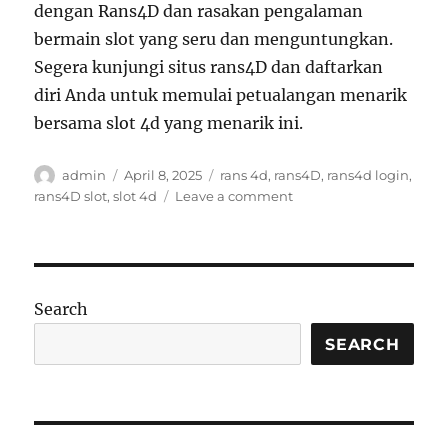
dengan Rans4D dan rasakan pengalaman
bermain slot yang seru dan menguntungkan.
Segera kunjungi situs rans4D dan daftarkan
diri Anda untuk memulai petualangan menarik
bersama slot 4d yang menarik ini.
Author
Posted
Tags
admin
April 8, 2025
rans 4d
,
rans4D
,
rans4d login
,
on
on
rans4D slot
,
slot 4d
Leave a comment
Rans4D
Slot:
Skema
Bonus
yang
Search
Menguntungkan
SEARCH