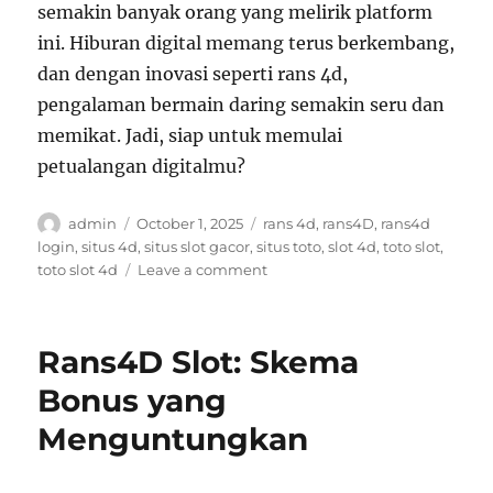
semakin banyak orang yang melirik platform
ini. Hiburan digital memang terus berkembang,
dan dengan inovasi seperti rans 4d,
pengalaman bermain daring semakin seru dan
memikat. Jadi, siap untuk memulai
petualangan digitalmu?
Author
Posted
Tags
admin
October 1, 2025
rans 4d
,
rans4D
,
rans4d
on
login
,
situs 4d
,
situs slot gacor
,
situs toto
,
slot 4d
,
toto slot
,
on
toto slot 4d
Leave a comment
Gemerlap
Dunia
Hiburan
Rans4D Slot: Skema
Digital
yang
Bonus yang
Tak
Menguntungkan
Pernah
Tidur