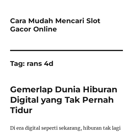
Cara Mudah Mencari Slot
Gacor Online
Tag:
rans 4d
Gemerlap Dunia Hiburan
Digital yang Tak Pernah
Tidur
Di era digital seperti sekarang, hiburan tak lagi