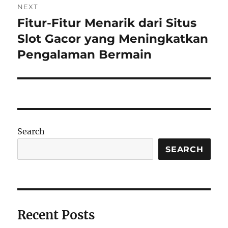
NEXT
Fitur-Fitur Menarik dari Situs
Next
post:
Slot Gacor yang Meningkatkan
Pengalaman Bermain
Search
SEARCH
Recent Posts