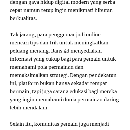
dengan gaya hidup digital modern yang serba
cepat namun tetap ingin menikmati hiburan
berkualitas.
Tak jarang, para penggemar judi online
mencari tips dan trik untuk meningkatkan
peluang menang. Rans 4d menyediakan
informasi yang cukup bagi para pemain untuk
memahami pola permainan dan
memaksimalkan strategi. Dengan pendekatan
ini, platform bukan hanya sekadar tempat
bermain, tapi juga sarana edukasi bagi mereka
yang ingin memahami dunia permainan daring
lebih mendalam.
Selain itu, komunitas pemain juga menjadi