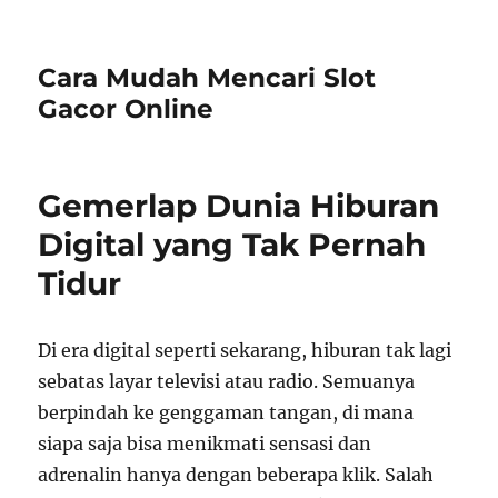
Cara Mudah Mencari Slot
Gacor Online
Gemerlap Dunia Hiburan
Digital yang Tak Pernah
Tidur
Di era digital seperti sekarang, hiburan tak lagi
sebatas layar televisi atau radio. Semuanya
berpindah ke genggaman tangan, di mana
siapa saja bisa menikmati sensasi dan
adrenalin hanya dengan beberapa klik. Salah