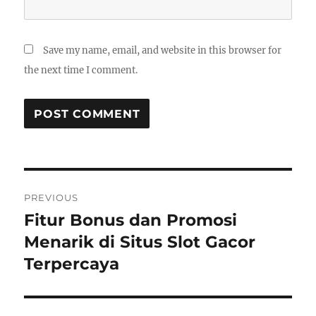
Save my name, email, and website in this browser for
the next time I comment.
Post
PREVIOUS
navigation
Fitur Bonus dan Promosi
Previous
post:
Menarik di Situs Slot Gacor
Terpercaya