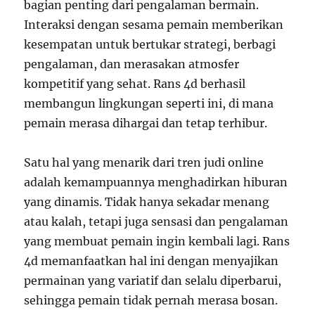
bagian penting dari pengalaman bermain.
Interaksi dengan sesama pemain memberikan
kesempatan untuk bertukar strategi, berbagi
pengalaman, dan merasakan atmosfer
kompetitif yang sehat. Rans 4d berhasil
membangun lingkungan seperti ini, di mana
pemain merasa dihargai dan tetap terhibur.
Satu hal yang menarik dari tren judi online
adalah kemampuannya menghadirkan hiburan
yang dinamis. Tidak hanya sekadar menang
atau kalah, tetapi juga sensasi dan pengalaman
yang membuat pemain ingin kembali lagi. Rans
4d memanfaatkan hal ini dengan menyajikan
permainan yang variatif dan selalu diperbarui,
sehingga pemain tidak pernah merasa bosan.