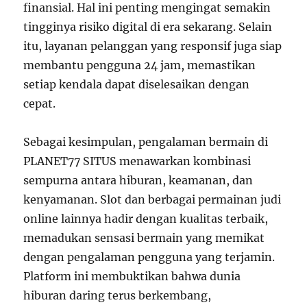
finansial. Hal ini penting mengingat semakin
tingginya risiko digital di era sekarang. Selain
itu, layanan pelanggan yang responsif juga siap
membantu pengguna 24 jam, memastikan
setiap kendala dapat diselesaikan dengan
cepat.
Sebagai kesimpulan, pengalaman bermain di
PLANET77 SITUS menawarkan kombinasi
sempurna antara hiburan, keamanan, dan
kenyamanan. Slot dan berbagai permainan judi
online lainnya hadir dengan kualitas terbaik,
memadukan sensasi bermain yang memikat
dengan pengalaman pengguna yang terjamin.
Platform ini membuktikan bahwa dunia
hiburan daring terus berkembang,