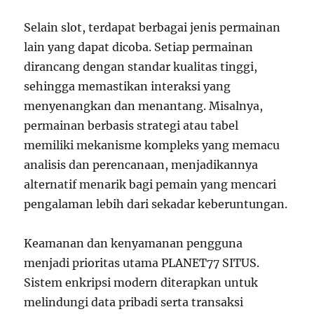
Selain slot, terdapat berbagai jenis permainan
lain yang dapat dicoba. Setiap permainan
dirancang dengan standar kualitas tinggi,
sehingga memastikan interaksi yang
menyenangkan dan menantang. Misalnya,
permainan berbasis strategi atau tabel
memiliki mekanisme kompleks yang memacu
analisis dan perencanaan, menjadikannya
alternatif menarik bagi pemain yang mencari
pengalaman lebih dari sekadar keberuntungan.
Keamanan dan kenyamanan pengguna
menjadi prioritas utama PLANET77 SITUS.
Sistem enkripsi modern diterapkan untuk
melindungi data pribadi serta transaksi