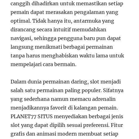
canggih dihadirkan untuk memastikan setiap
pemain dapat merasakan pengalaman yang
optimal. Tidak hanya itu, antarmuka yang
dirancang secara intuitif memudahkan
navigasi, sehingga pengguna baru pun dapat
langsung menikmati berbagai permainan
tanpa harus menghabiskan waktu lama untuk
mempelajari cara bermain.
Dalam dunia permainan daring, slot menjadi
salah satu permainan paling populer. Sifatnya
yang sederhana namun memacu adrenalin
menjadikannya favorit di kalangan pemain.
PLANET77 SITUS menyediakan berbagai jenis
slot yang dapat dipilih sesuai preferensi. Fitur
grafis dan animasi modern membuat setiap