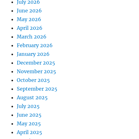
July 2026
June 2026
May 2026
April 2026
March 2026
February 2026
January 2026
December 2025
November 2025
October 2025
September 2025
August 2025
July 2025
June 2025
May 2025
April 2025