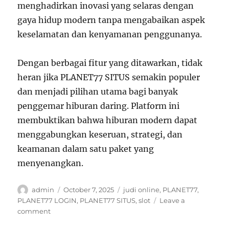
menghadirkan inovasi yang selaras dengan
gaya hidup modern tanpa mengabaikan aspek
keselamatan dan kenyamanan penggunanya.
Dengan berbagai fitur yang ditawarkan, tidak
heran jika PLANET77 SITUS semakin populer
dan menjadi pilihan utama bagi banyak
penggemar hiburan daring. Platform ini
membuktikan bahwa hiburan modern dapat
menggabungkan keseruan, strategi, dan
keamanan dalam satu paket yang
menyenangkan.
Author
Posted
Tags
admin
October 7, 2025
judi online
,
PLANET77
,
on
PLANET77 LOGIN
,
PLANET77 SITUS
,
slot
Leave a
on
comment
Menyelami