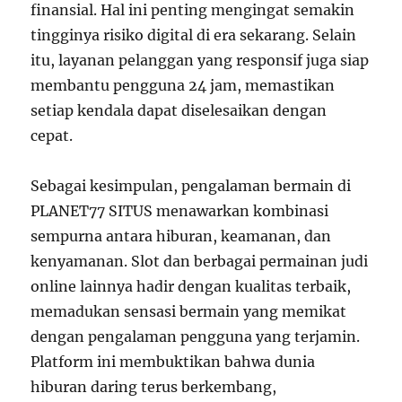
finansial. Hal ini penting mengingat semakin
tingginya risiko digital di era sekarang. Selain
itu, layanan pelanggan yang responsif juga siap
membantu pengguna 24 jam, memastikan
setiap kendala dapat diselesaikan dengan
cepat.
Sebagai kesimpulan, pengalaman bermain di
PLANET77 SITUS menawarkan kombinasi
sempurna antara hiburan, keamanan, dan
kenyamanan. Slot dan berbagai permainan judi
online lainnya hadir dengan kualitas terbaik,
memadukan sensasi bermain yang memikat
dengan pengalaman pengguna yang terjamin.
Platform ini membuktikan bahwa dunia
hiburan daring terus berkembang,