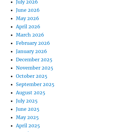
July 2026
June 2026
May 2026
April 2026
March 2026
February 2026
January 2026
December 2025
November 2025
October 2025
September 2025
August 2025
July 2025
June 2025
May 2025
April 2025