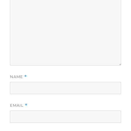
NAME
*
EMAIL
*