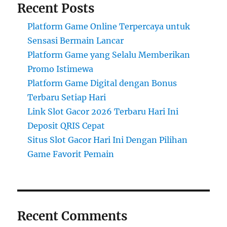
Recent Posts
Platform Game Online Terpercaya untuk
Sensasi Bermain Lancar
Platform Game yang Selalu Memberikan
Promo Istimewa
Platform Game Digital dengan Bonus
Terbaru Setiap Hari
Link Slot Gacor 2026 Terbaru Hari Ini
Deposit QRIS Cepat
Situs Slot Gacor Hari Ini Dengan Pilihan
Game Favorit Pemain
Recent Comments