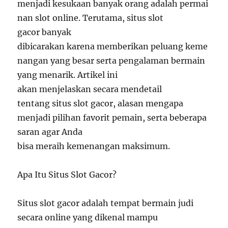
menjadi kesukaan banyak orang adalah permai
nan slot online. Terutama, situs slot
gacor banyak
dibicarakan karena memberikan peluang keme
nangan yang besar serta pengalaman bermain
yang menarik. Artikel ini
akan menjelaskan secara mendetail
tentang situs slot gacor, alasan mengapa
menjadi pilihan favorit pemain, serta beberapa
saran agar Anda
bisa meraih kemenangan maksimum.
Apa Itu Situs Slot Gacor?
Situs slot gacor adalah tempat bermain judi
secara online yang dikenal mampu