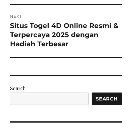
NEXT
Situs Togel 4D Online Resmi &
Next
post:
Terpercaya 2025 dengan
Hadiah Terbesar
Search
SEARCH