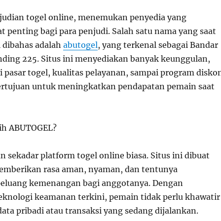
judian togel online, menemukan penyedia yang
t penting bagi para penjudi. Salah satu nama yang saat
i dibahas adalah
abutogel
, yang terkenal sebagai Bandar
ding 225. Situs ini menyediakan banyak keunggulan,
si pasar togel, kualitas pelayanan, sampai program disko
ertujuan untuk meningkatkan pendapatan pemain saat
ih ABUTOGEL?
ekadar platform togel online biasa. Situs ini dibuat
emberikan rasa aman, nyaman, dan tentunya
eluang kemenangan bagi anggotanya. Dengan
nologi keamanan terkini, pemain tidak perlu khawatir
data pribadi atau transaksi yang sedang dijalankan.