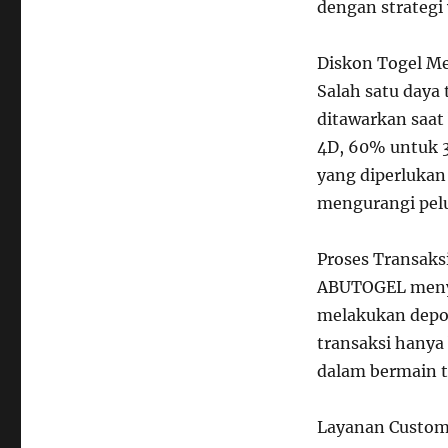
dengan strategi 
Diskon Togel M
Salah satu daya
ditawarkan saat
4D, 60% untuk 3
yang diperlukan
mengurangi pel
Proses Transaks
ABUTOGEL meny
melakukan depos
transaksi hanya
dalam bermain 
Layanan Custome