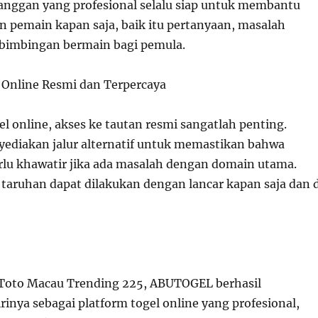
anggan yang profesional selalu siap untuk membantu
n pemain kapan saja, baik itu pertanyaan, masalah
bimbingan bermain bagi pemula.
l Online Resmi dan Terpercaya
l online, akses ke tautan resmi sangatlah penting.
diakan jalur alternatif untuk memastikan bahwa
rlu khawatir jika ada masalah dengan domain utama.
 taruhan dapat dilakukan dengan lancar kapan saja dan d
 Toto Macau Trending 225, ABUTOGEL berhasil
inya sebagai platform togel online yang profesional,