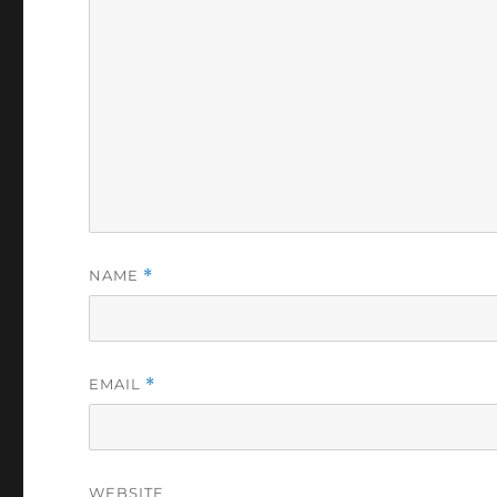
NAME
*
EMAIL
*
WEBSITE