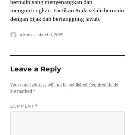
bermain yang menyenangkan dan
menguntungkan. Pastikan Anda selalu bermain
dengan bijak dan bertanggung jawab.
Author
Posted
admin
March 1, 2025
on
Leave a Reply
Your email address will not be published.
Required fields
are marked
*
COMMENT
*