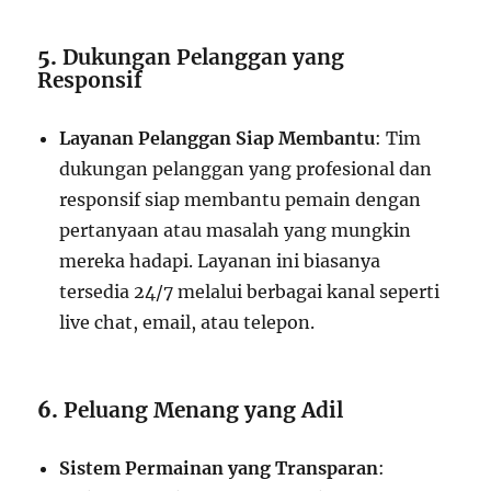
5.
Dukungan Pelanggan yang
Responsif
Layanan Pelanggan Siap Membantu
: Tim
dukungan pelanggan yang profesional dan
responsif siap membantu pemain dengan
pertanyaan atau masalah yang mungkin
mereka hadapi. Layanan ini biasanya
tersedia 24/7 melalui berbagai kanal seperti
live chat, email, atau telepon.
6.
Peluang Menang yang Adil
Sistem Permainan yang Transparan
: