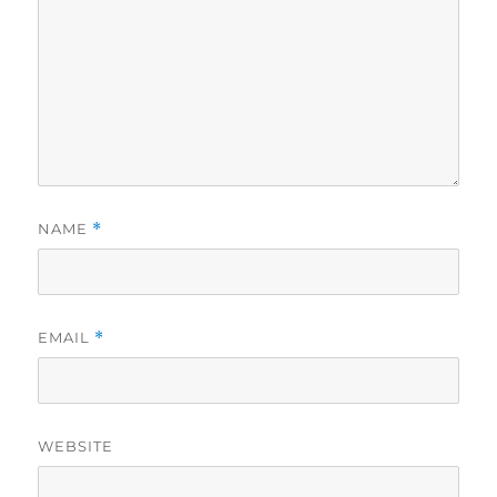
NAME
*
EMAIL
*
WEBSITE