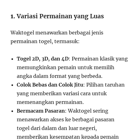
1.
Variasi Permainan yang Luas
Waktogel menawarkan berbagai jenis
permainan togel, termasuk:
Togel 2D, 3D, dan 4D
: Permainan klasik yang
memungkinkan pemain untuk memilih
angka dalam format yang berbeda.
Colok Bebas dan Colok Jitu
: Pilihan taruhan
yang memberikan variasi cara untuk
memenangkan permainan.
Bermacam Pasaran
: Waktogel sering
menawarkan akses ke berbagai pasaran
togel dari dalam dan luar negeri,
memberikan kesempatan kepada pemain