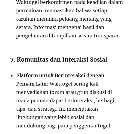
Waktogel berkomitmen pada keadilan dalam
permainan, memastikan bahwa setiap
taruhan memiliki peluang menang yang
setara. Informasi mengenai hasil dan
pengeluaran ditampilkan secara transparan.
7.
Komunitas dan Interaksi Sosial
Platform untuk Berinteraksi dengan
Pemain Lain
: Waktogel sering kali
menyediakan forum atau grup diskusi di
mana pemain dapat berinteraksi, berbagi
tips, dan strategi. Ini menciptakan
lingkungan yang lebih sosial dan
mendukung bagi para penggemar togel.