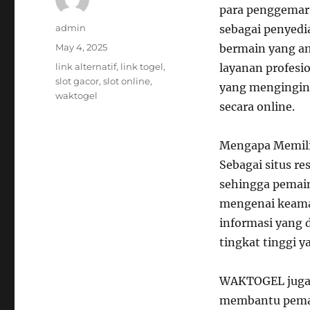
para penggemar 
Author
admin
sebagai penyedi
Posted
May 4, 2025
bermain yang am
on
Tags
link alternatif
,
link togel
,
layanan profesi
slot gacor
,
slot online
,
yang mengingin
waktogel
secara online.
Mengapa Memil
Sebagai situs re
sehingga pemai
mengenai keaman
informasi yang 
tingkat tinggi y
WAKTOGEL juga 
membantu pemain