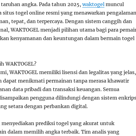
taruhan angka. Pada tahun 2025,
waktogel
muncul
a situs togel online resmi yang menawarkan pengalama
an, tepat, dan terpercaya. Dengan sistem canggih dan
onal, WAKTOGEL menjadi pilihan utama bagi para pemai
kan kenyamanan dan keuntungan dalam bermain togel
ih WAKTOGEL?
smi, WAKTOGEL memiliki lisensi dan legalitas yang jelas,
n dapat menikmati permainan tanpa merasa khawatir
an data pribadi dan transaksi keuangan. Semua
disampaikan pengguna dilindungi dengan sistem enkrips
ang setara dengan perbankan digital.
menyediakan prediksi togel yang akurat untuk
 dalam memilih angka terbaik. Tim analis yang