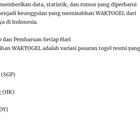
emberikan data, statistik, dan rumus yang diperbarui
i menjadi keunggulan yang memisahkan WAKTOGEL dari
ya di Indonesia.
 dan Pembaruan Setiap Hari
bihan WAKTOGEL adalah variasi pasaran togel resmi yan
 (SGP)
 (HK)
DY)