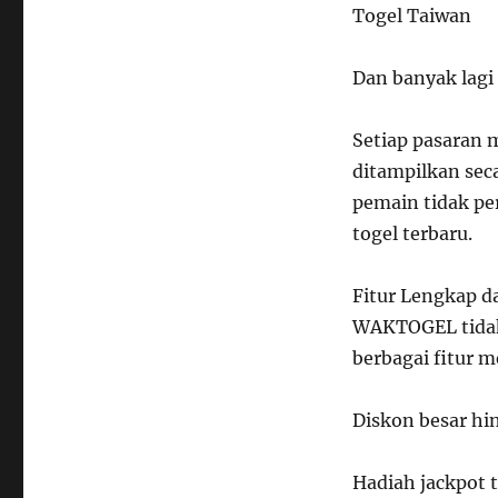
Togel Taiwan
Dan banyak lagi 
Setiap pasaran 
ditampilkan sec
pemain tidak per
togel terbaru.
Fitur Lengkap d
WAKTOGEL tidak
berbagai fitur m
Diskon besar h
Hadiah jackpot 