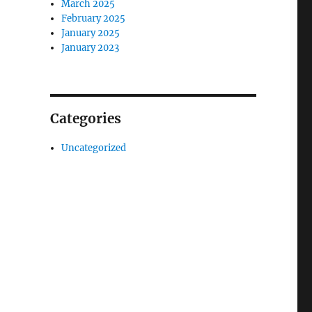
March 2025
February 2025
January 2025
January 2023
Categories
Uncategorized