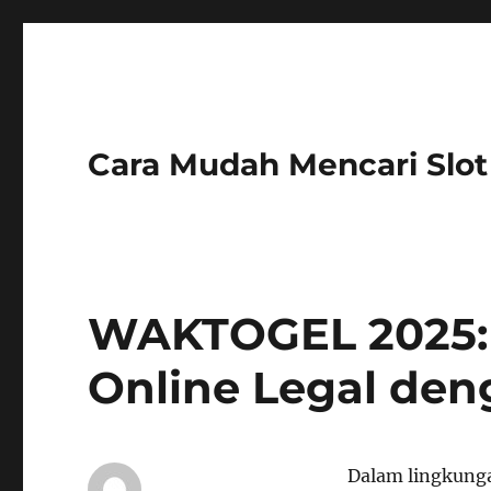
Cara Mudah Mencari Slot
WAKTOGEL 2025: 
Online Legal den
Dalam lingkunga