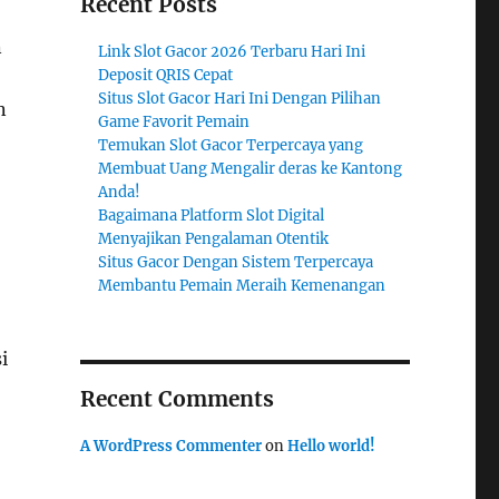
Recent Posts
n
Link Slot Gacor 2026 Terbaru Hari Ini
Deposit QRIS Cepat
Situs Slot Gacor Hari Ini Dengan Pilihan
n
Game Favorit Pemain
Temukan Slot Gacor Terpercaya yang
Membuat Uang Mengalir deras ke Kantong
Anda!
Bagaimana Platform Slot Digital
Menyajikan Pengalaman Otentik
Situs Gacor Dengan Sistem Terpercaya
Membantu Pemain Meraih Kemenangan
i
Recent Comments
A WordPress Commenter
on
Hello world!