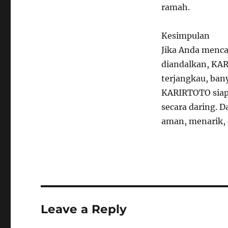
ramah.
Kesimpulan
Jika Anda mencar
diandalkan, KAR
terjangkau, ban
KARIRTOTO siap
secara daring. 
aman, menarik,
Leave a Reply