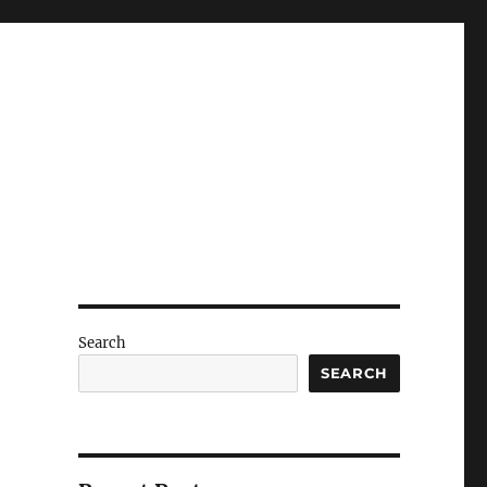
Search
SEARCH