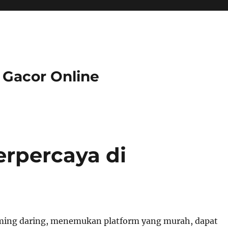
 Gacor Online
erpercaya di
ming daring, menemukan platform yang murah, dapat