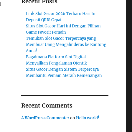
Recent Posts
l
Link Slot Gacor 2026 Terbaru Hari Ini
Deposit QRIS Cepat
Situs Slot Gacor Hari Ini Dengan Pilihan
Game Favorit Pemain
Temukan Slot Gacor Terpercaya yang
Membuat Uang Mengalir deras ke Kantong
Anda!
Bagaimana Platform Slot Digital
Menyajikan Pengalaman Otentik
Situs Gacor Dengan Sistem Terpercaya
Membantu Pemain Meraih Kemenangan
Recent Comments
n
A WordPress Commenter
on
Hello world!