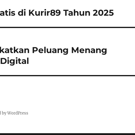
tis di Kurir89 Tahun 2025
ngkatkan Peluang Menang
Digital
d by WordPress