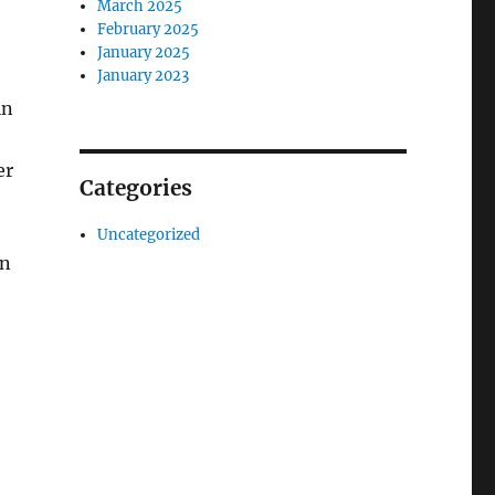
March 2025
February 2025
January 2025
January 2023
in
er
Categories
Uncategorized
an