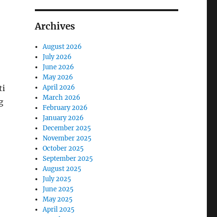
Archives
August 2026
July 2026
June 2026
May 2026
ti
April 2026
March 2026
g
February 2026
January 2026
December 2025
November 2025
October 2025
September 2025
August 2025
July 2025
June 2025
May 2025
April 2025