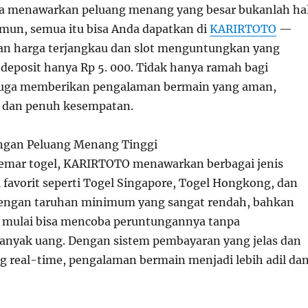
ta menawarkan peluang menang yang besar bukanlah ha
un, semua itu bisa Anda dapatkan di
KARIRTOTO
—
gan harga terjangkau dan slot menguntungkan yang
posit hanya Rp 5. 000. Tidak hanya ramah bagi
 juga memberikan pengalaman bermain yang aman,
dan penuh kesempatan.
ngan Peluang Menang Tinggi
gemar togel, KARIRTOTO menawarkan berbagai jenis
 favorit seperti Togel Singapore, Togel Hongkong, dan
Dengan taruhan minimum yang sangat rendah, bahkan
 mulai bisa mencoba peruntungannya tanpa
anyak uang. Dengan sistem pembayaran yang jelas dan
ng real-time, pengalaman bermain menjadi lebih adil da