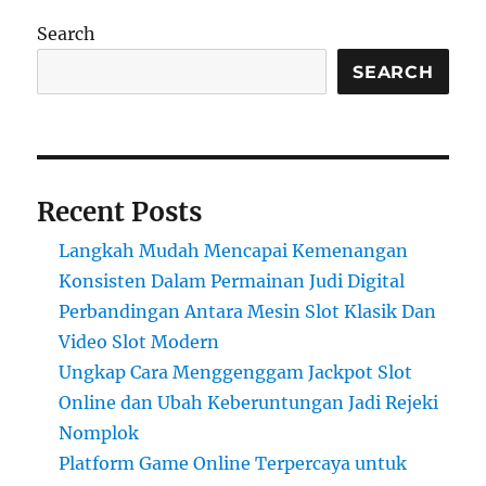
Search
SEARCH
Recent Posts
Langkah Mudah Mencapai Kemenangan
Konsisten Dalam Permainan Judi Digital
Perbandingan Antara Mesin Slot Klasik Dan
Video Slot Modern
Ungkap Cara Menggenggam Jackpot Slot
Online dan Ubah Keberuntungan Jadi Rejeki
Nomplok
Platform Game Online Terpercaya untuk