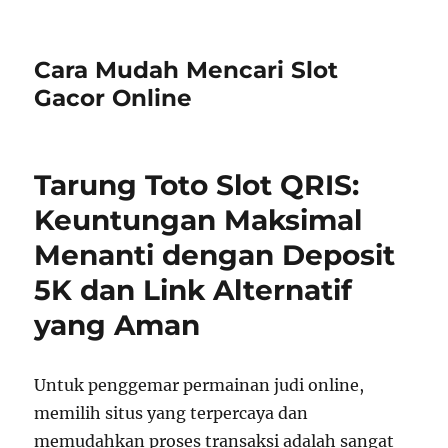
Cara Mudah Mencari Slot
Gacor Online
Tarung Toto Slot QRIS:
Keuntungan Maksimal
Menanti dengan Deposit
5K dan Link Alternatif
yang Aman
Untuk penggemar permainan judi online,
memilih situs yang terpercaya dan
memudahkan proses transaksi adalah sangat