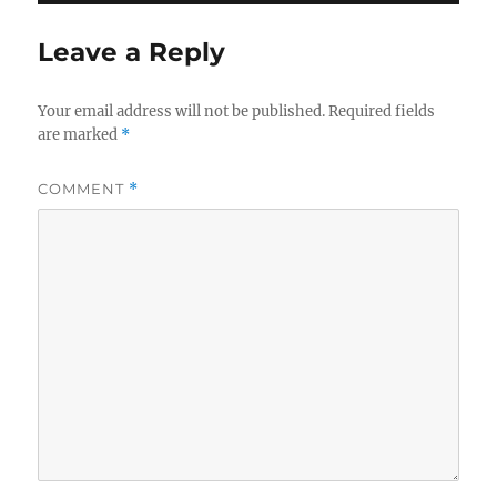
Leave a Reply
Your email address will not be published.
Required fields
are marked
*
COMMENT
*