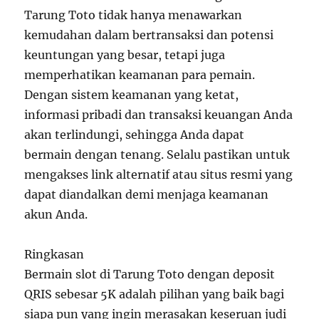
Tarung Toto tidak hanya menawarkan
kemudahan dalam bertransaksi dan potensi
keuntungan yang besar, tetapi juga
memperhatikan keamanan para pemain.
Dengan sistem keamanan yang ketat,
informasi pribadi dan transaksi keuangan Anda
akan terlindungi, sehingga Anda dapat
bermain dengan tenang. Selalu pastikan untuk
mengakses link alternatif atau situs resmi yang
dapat diandalkan demi menjaga keamanan
akun Anda.
Ringkasan
Bermain slot di Tarung Toto dengan deposit
QRIS sebesar 5K adalah pilihan yang baik bagi
siapa pun yang ingin merasakan keseruan judi