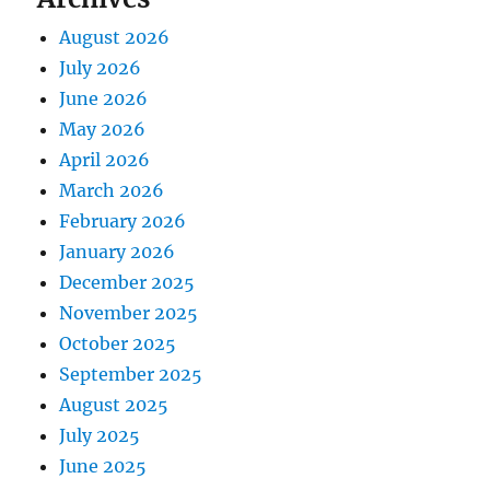
August 2026
July 2026
June 2026
May 2026
April 2026
March 2026
February 2026
January 2026
December 2025
November 2025
October 2025
September 2025
August 2025
July 2025
June 2025