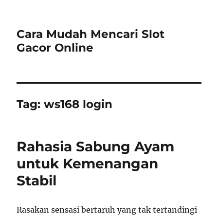
Cara Mudah Mencari Slot
Gacor Online
Tag:
ws168 login
Rahasia Sabung Ayam
untuk Kemenangan
Stabil
Rasakan sensasi bertaruh yang tak tertandingi