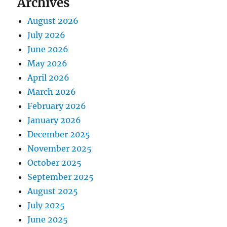
Archives
August 2026
July 2026
June 2026
May 2026
April 2026
March 2026
February 2026
January 2026
December 2025
November 2025
October 2025
September 2025
August 2025
July 2025
June 2025