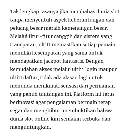
Tak lengkap rasanya jika membahas dunia slot
tanpa menyentuh aspek keberuntungan dan
peluang besar meraih kemenangan besar.
Melalui fitur-fitur canggih dan sistem yang
transparan, ulti11 memastikan setiap pemain
memiliki kesempatan yang sama untuk
mendapatkan jackpot fantastis. Dengan
kemudahan akses melalui ulti11 login maupun
ulti11 daftar, tidak ada alasan lagi untuk
menunda menikmati sensasi dari permainan
yang penuh tantangan ini. Platform ini terus
berinovasi agar pengalaman bermain tetap
segar dan menghibur, membuktikan bahwa
dunia slot online kini semakin terbuka dan
menguntungkan.