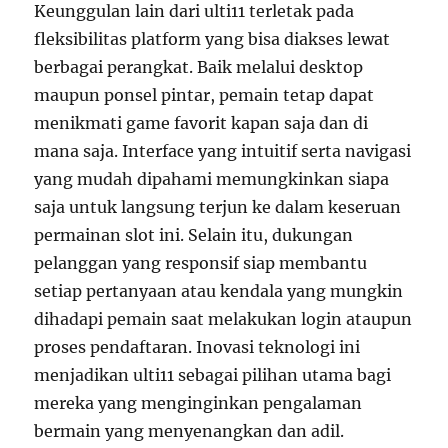
Keunggulan lain dari ulti11 terletak pada
fleksibilitas platform yang bisa diakses lewat
berbagai perangkat. Baik melalui desktop
maupun ponsel pintar, pemain tetap dapat
menikmati game favorit kapan saja dan di
mana saja. Interface yang intuitif serta navigasi
yang mudah dipahami memungkinkan siapa
saja untuk langsung terjun ke dalam keseruan
permainan slot ini. Selain itu, dukungan
pelanggan yang responsif siap membantu
setiap pertanyaan atau kendala yang mungkin
dihadapi pemain saat melakukan login ataupun
proses pendaftaran. Inovasi teknologi ini
menjadikan ulti11 sebagai pilihan utama bagi
mereka yang menginginkan pengalaman
bermain yang menyenangkan dan adil.