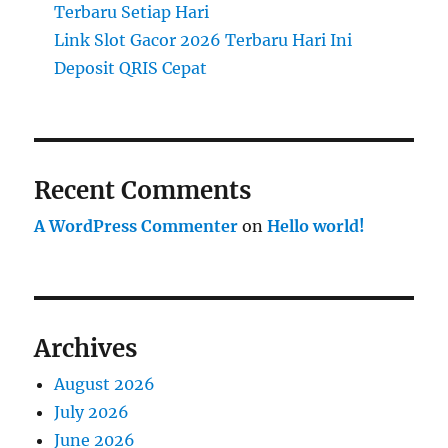
Terbaru Setiap Hari
Link Slot Gacor 2026 Terbaru Hari Ini
Deposit QRIS Cepat
Recent Comments
A WordPress Commenter
on
Hello world!
Archives
August 2026
July 2026
June 2026