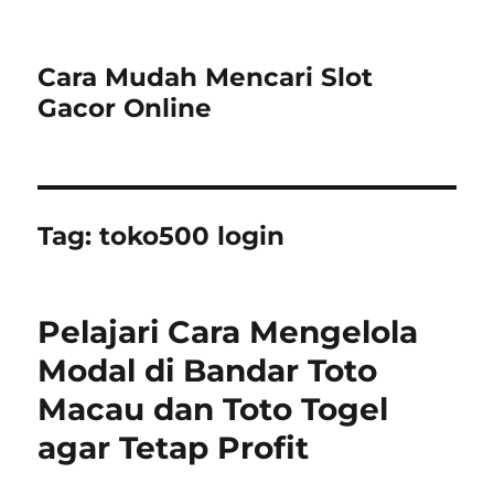
Cara Mudah Mencari Slot
Gacor Online
Tag:
toko500 login
Pelajari Cara Mengelola
Modal di Bandar Toto
Macau dan Toto Togel
agar Tetap Profit