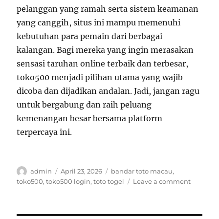
pelanggan yang ramah serta sistem keamanan
yang canggih, situs ini mampu memenuhi
kebutuhan para pemain dari berbagai
kalangan. Bagi mereka yang ingin merasakan
sensasi taruhan online terbaik dan terbesar,
toko500 menjadi pilihan utama yang wajib
dicoba dan dijadikan andalan. Jadi, jangan ragu
untuk bergabung dan raih peluang
kemenangan besar bersama platform
terpercaya ini.
Author
Posted
Tags
admin
April 23, 2026
bandar toto macau
,
on
on
toko500
,
toko500 login
,
toto togel
Leave a comment
Pelajari
Cara
Mengelo