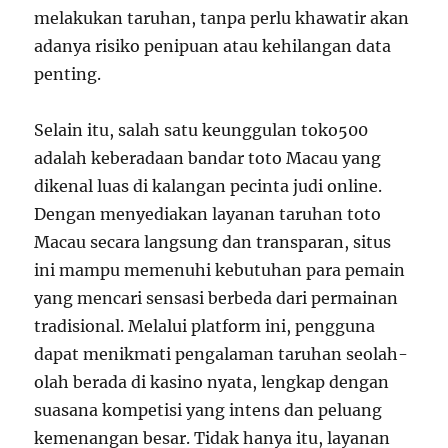
melakukan taruhan, tanpa perlu khawatir akan
adanya risiko penipuan atau kehilangan data
penting.
Selain itu, salah satu keunggulan toko500
adalah keberadaan bandar toto Macau yang
dikenal luas di kalangan pecinta judi online.
Dengan menyediakan layanan taruhan toto
Macau secara langsung dan transparan, situs
ini mampu memenuhi kebutuhan para pemain
yang mencari sensasi berbeda dari permainan
tradisional. Melalui platform ini, pengguna
dapat menikmati pengalaman taruhan seolah-
olah berada di kasino nyata, lengkap dengan
suasana kompetisi yang intens dan peluang
kemenangan besar. Tidak hanya itu, layanan