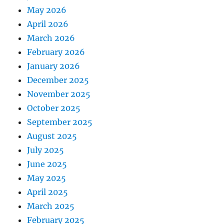
May 2026
April 2026
March 2026
February 2026
January 2026
December 2025
November 2025
October 2025
September 2025
August 2025
July 2025
June 2025
May 2025
April 2025
March 2025
February 2025