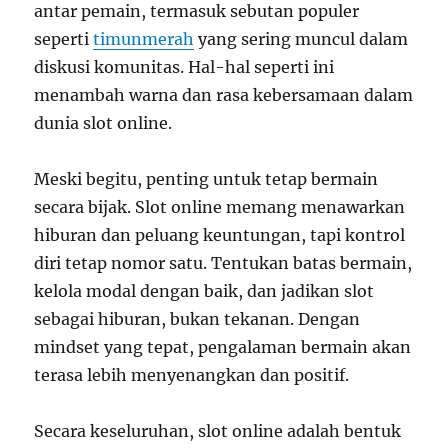
antar pemain, termasuk sebutan populer
seperti
timunmerah
yang sering muncul dalam
diskusi komunitas. Hal-hal seperti ini
menambah warna dan rasa kebersamaan dalam
dunia slot online.
Meski begitu, penting untuk tetap bermain
secara bijak. Slot online memang menawarkan
hiburan dan peluang keuntungan, tapi kontrol
diri tetap nomor satu. Tentukan batas bermain,
kelola modal dengan baik, dan jadikan slot
sebagai hiburan, bukan tekanan. Dengan
mindset yang tepat, pengalaman bermain akan
terasa lebih menyenangkan dan positif.
Secara keseluruhan, slot online adalah bentuk