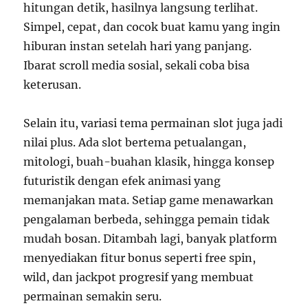
hitungan detik, hasilnya langsung terlihat.
Simpel, cepat, dan cocok buat kamu yang ingin
hiburan instan setelah hari yang panjang.
Ibarat scroll media sosial, sekali coba bisa
keterusan.
Selain itu, variasi tema permainan slot juga jadi
nilai plus. Ada slot bertema petualangan,
mitologi, buah-buahan klasik, hingga konsep
futuristik dengan efek animasi yang
memanjakan mata. Setiap game menawarkan
pengalaman berbeda, sehingga pemain tidak
mudah bosan. Ditambah lagi, banyak platform
menyediakan fitur bonus seperti free spin,
wild, dan jackpot progresif yang membuat
permainan semakin seru.