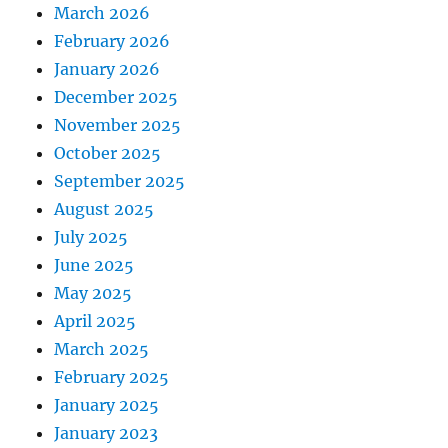
March 2026
February 2026
January 2026
December 2025
November 2025
October 2025
September 2025
August 2025
July 2025
June 2025
May 2025
April 2025
March 2025
February 2025
January 2025
January 2023