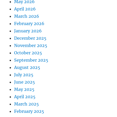
May 2026
April 2026
March 2026
February 2026
January 2026
December 2025
November 2025
October 2025
September 2025
August 2025
July 2025
June 2025
May 2025
April 2025
March 2025
February 2025