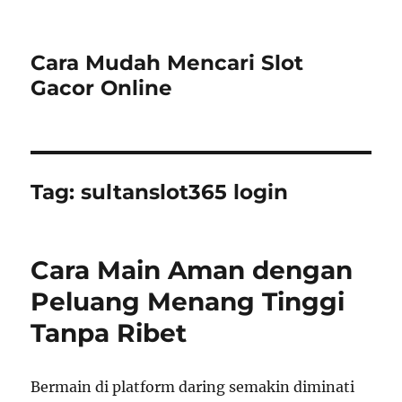
Cara Mudah Mencari Slot
Gacor Online
Tag:
sultanslot365 login
Cara Main Aman dengan
Peluang Menang Tinggi
Tanpa Ribet
Bermain di platform daring semakin diminati