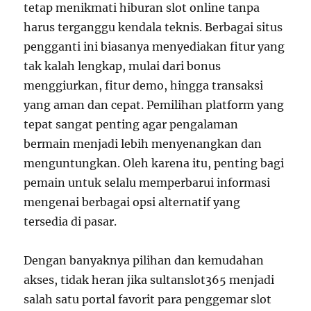
tetap menikmati hiburan slot online tanpa
harus terganggu kendala teknis. Berbagai situs
pengganti ini biasanya menyediakan fitur yang
tak kalah lengkap, mulai dari bonus
menggiurkan, fitur demo, hingga transaksi
yang aman dan cepat. Pemilihan platform yang
tepat sangat penting agar pengalaman
bermain menjadi lebih menyenangkan dan
menguntungkan. Oleh karena itu, penting bagi
pemain untuk selalu memperbarui informasi
mengenai berbagai opsi alternatif yang
tersedia di pasar.
Dengan banyaknya pilihan dan kemudahan
akses, tidak heran jika sultanslot365 menjadi
salah satu portal favorit para penggemar slot