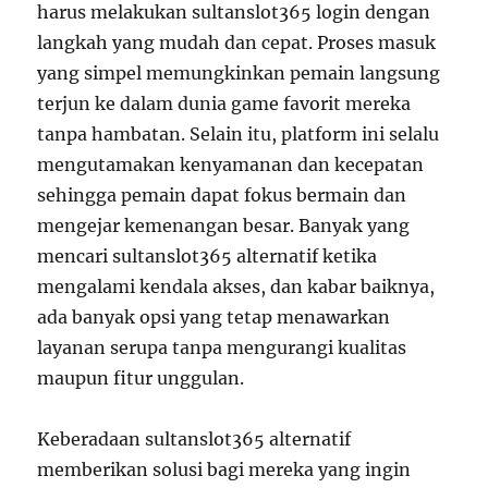
harus melakukan sultanslot365 login dengan
langkah yang mudah dan cepat. Proses masuk
yang simpel memungkinkan pemain langsung
terjun ke dalam dunia game favorit mereka
tanpa hambatan. Selain itu, platform ini selalu
mengutamakan kenyamanan dan kecepatan
sehingga pemain dapat fokus bermain dan
mengejar kemenangan besar. Banyak yang
mencari sultanslot365 alternatif ketika
mengalami kendala akses, dan kabar baiknya,
ada banyak opsi yang tetap menawarkan
layanan serupa tanpa mengurangi kualitas
maupun fitur unggulan.
Keberadaan sultanslot365 alternatif
memberikan solusi bagi mereka yang ingin