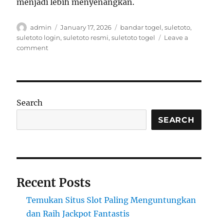
menjadi lebih menyenangkan.
Author
Posted
Tags
admin
January 17, 2026
bandar togel
,
suletoto
,
on
suletoto login
,
suletoto resmi
,
suletoto togel
Leave a
on
comment
Cara
Daftar
Bandar
Togel
Online
Search
Terpercaya
SEARCH
Recent Posts
Temukan Situs Slot Paling Menguntungkan
dan Raih Jackpot Fantastis