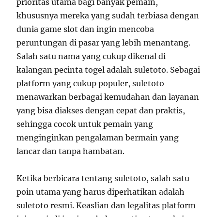
prioritas utama bagi banyak pemain,
khususnya mereka yang sudah terbiasa dengan
dunia game slot dan ingin mencoba
peruntungan di pasar yang lebih menantang.
Salah satu nama yang cukup dikenal di
kalangan pecinta togel adalah suletoto. Sebagai
platform yang cukup populer, suletoto
menawarkan berbagai kemudahan dan layanan
yang bisa diakses dengan cepat dan praktis,
sehingga cocok untuk pemain yang
menginginkan pengalaman bermain yang
lancar dan tanpa hambatan.
Ketika berbicara tentang suletoto, salah satu
poin utama yang harus diperhatikan adalah
suletoto resmi. Keaslian dan legalitas platform