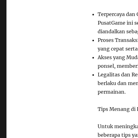
Terpercaya dan
PusatGame ini 
diandalkan sebag
Proses Transaks
yang cepat ser
Akses yang Mud
ponsel, memberi
Legalitas dan R
berlaku dan mem
permainan.
Tips Menang di
Untuk meningka
beberapa tips y