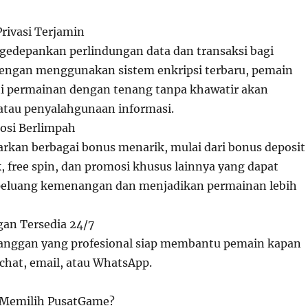
rivasi Terjamin
edepankan perlindungan data dan transaksi bagi
engan menggunakan sistem enkripsi terbaru, pemain
i permainan dengan tenang tanpa khawatir akan
atau penyalahgunaan informasi.
osi Berlimpah
arkan berbagai bonus menarik, mulai dari bonus deposit
, free spin, dan promosi khusus lainnya yang dapat
eluang kemenangan dan menjadikan permainan lebih
an Tersedia 24/7
langgan yang profesional siap membantu pemain kapan
e chat, email, atau WhatsApp.
Memilih PusatGame?