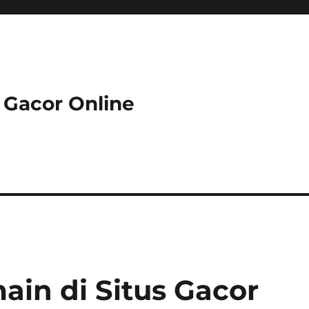
 Gacor Online
main di Situs Gacor