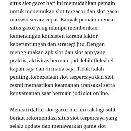
situs slot gacor hari ini memudahkan pemain
untuk menemukan slot tergacor dan slot gacor
maxwin secara cepat. Banyak pemain mencari
situs gacor yang mampu memberikan
kemenangan konsisten karena faktor
keberuntungan dan strategi jitu. Dengan
menggunakan apk slot dan slot app yang
praktis, aktivitas bermain jadi lebih fleksibel
kapan saja dan di mana saja. Tidak kalah
penting, keberadaan slot terpercaya dan slot
resmi memastikan keamanan transaksi serta
kenyamanan saat bermain judi slot online.
Mencari daftar slot gacor hari ini tak lagi sulit
berkat rekomendasi situs slot terpercaya yang
selalu update dan menawarkan game slot