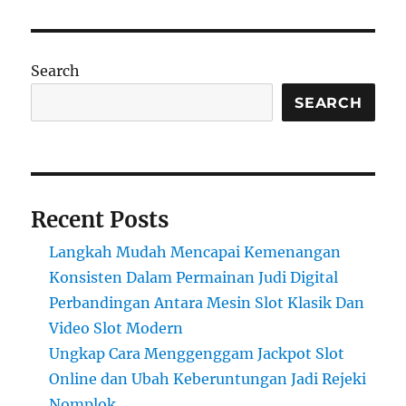
Slot
Online
yang
Bikin
Search
Menang
Konsisten
SEARCH
Tanpa
Modal
Besar
Recent Posts
Langkah Mudah Mencapai Kemenangan
Konsisten Dalam Permainan Judi Digital
Perbandingan Antara Mesin Slot Klasik Dan
Video Slot Modern
Ungkap Cara Menggenggam Jackpot Slot
Online dan Ubah Keberuntungan Jadi Rejeki
Nomplok