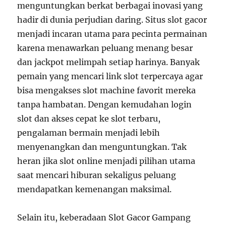
menguntungkan berkat berbagai inovasi yang
hadir di dunia perjudian daring. Situs slot gacor
menjadi incaran utama para pecinta permainan
karena menawarkan peluang menang besar
dan jackpot melimpah setiap harinya. Banyak
pemain yang mencari link slot terpercaya agar
bisa mengakses slot machine favorit mereka
tanpa hambatan. Dengan kemudahan login
slot dan akses cepat ke slot terbaru,
pengalaman bermain menjadi lebih
menyenangkan dan menguntungkan. Tak
heran jika slot online menjadi pilihan utama
saat mencari hiburan sekaligus peluang
mendapatkan kemenangan maksimal.
Selain itu, keberadaan Slot Gacor Gampang