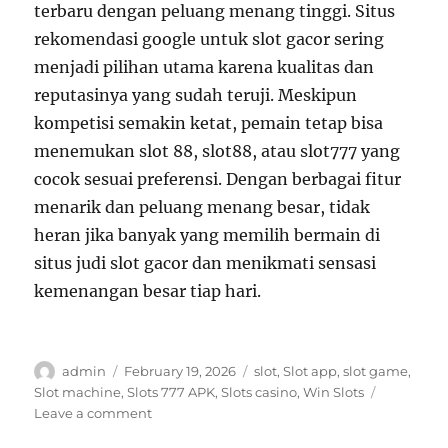
terbaru dengan peluang menang tinggi. Situs
rekomendasi google untuk slot gacor sering
menjadi pilihan utama karena kualitas dan
reputasinya yang sudah teruji. Meskipun
kompetisi semakin ketat, pemain tetap bisa
menemukan slot 88, slot88, atau slot777 yang
cocok sesuai preferensi. Dengan berbagai fitur
menarik dan peluang menang besar, tidak
heran jika banyak yang memilih bermain di
situs judi slot gacor dan menikmati sensasi
kemenangan besar tiap hari.
Author
Posted
Tags
admin
February 19, 2026
slot
,
Slot app
,
slot game
,
on
Slot machine
,
Slots 777 APK
,
Slots casino
,
Win Slots
on
Leave a comment
Rahasia