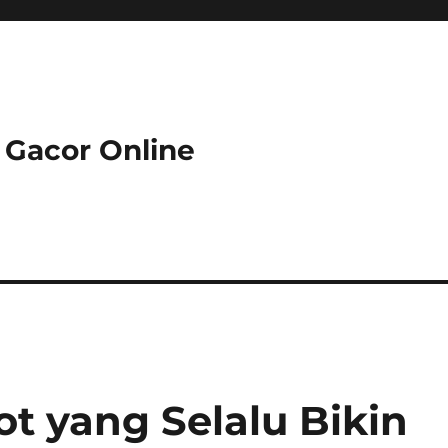
 Gacor Online
t yang Selalu Bikin