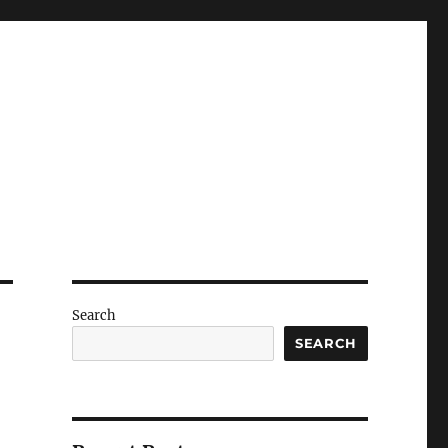
Search
SEARCH