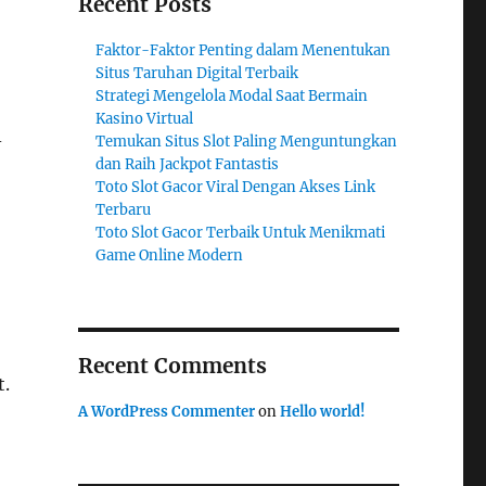
Recent Posts
Faktor-Faktor Penting dalam Menentukan
Situs Taruhan Digital Terbaik
Strategi Mengelola Modal Saat Bermain
Kasino Virtual
-
Temukan Situs Slot Paling Menguntungkan
dan Raih Jackpot Fantastis
Toto Slot Gacor Viral Dengan Akses Link
Terbaru
Toto Slot Gacor Terbaik Untuk Menikmati
Game Online Modern
Recent Comments
t.
A WordPress Commenter
on
Hello world!