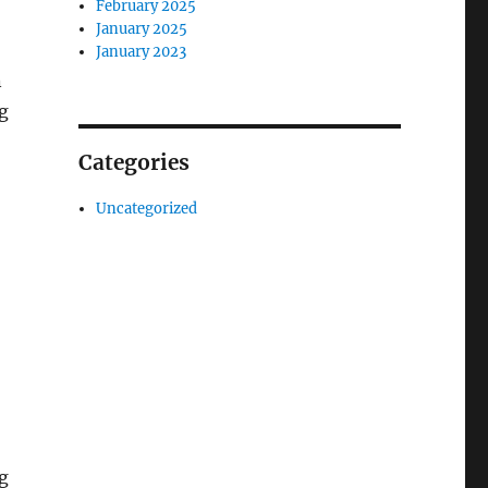
February 2025
January 2025
January 2023
n
g
Categories
Uncategorized
g