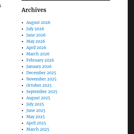
s
Archives
August 2026
July 2026
June 2026
May 2026
April 2026
March 2026
February 2026
January 2026
December 2025
November 2025
October 2025
September 2025
August 2025
July 2025
June 2025
May 2025
April 2025
March 2025