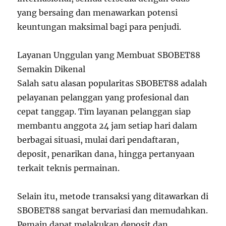
yang bersaing dan menawarkan potensi
keuntungan maksimal bagi para penjudi.
Layanan Unggulan yang Membuat SBOBET88
Semakin Dikenal
Salah satu alasan popularitas SBOBET88 adalah
pelayanan pelanggan yang profesional dan
cepat tanggap. Tim layanan pelanggan siap
membantu anggota 24 jam setiap hari dalam
berbagai situasi, mulai dari pendaftaran,
deposit, penarikan dana, hingga pertanyaan
terkait teknis permainan.
Selain itu, metode transaksi yang ditawarkan di
SBOBET88 sangat bervariasi dan memudahkan.
Pemain dapat melakukan deposit dan