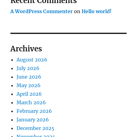
Recent Comments
A WordPress Commenter
on
Hello world!
Archives
August 2026
July 2026
June 2026
May 2026
April 2026
March 2026
February 2026
January 2026
December 2025
November 2025