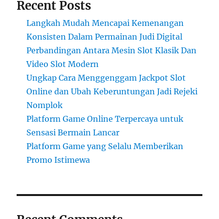
Recent Posts
Langkah Mudah Mencapai Kemenangan
Konsisten Dalam Permainan Judi Digital
Perbandingan Antara Mesin Slot Klasik Dan
Video Slot Modern
Ungkap Cara Menggenggam Jackpot Slot
Online dan Ubah Keberuntungan Jadi Rejeki
Nomplok
Platform Game Online Terpercaya untuk
Sensasi Bermain Lancar
Platform Game yang Selalu Memberikan
Promo Istimewa