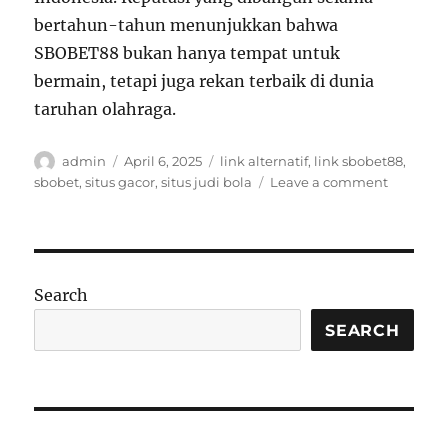
bertahun-tahun menunjukkan bahwa
SBOBET88 bukan hanya tempat untuk
bermain, tetapi juga rekan terbaik di dunia
taruhan olahraga.
Author
Posted
Tags
admin
April 6, 2025
link alternatif
,
link sbobet88
,
on
on
sbobet
,
situs gacor
,
situs judi bola
Leave a comment
SBOBET
Jadi
Andalan
Penikma
Bola
Search
Online
Berkat
SEARCH
Kualitas
Server
dan
Fitur
Modern