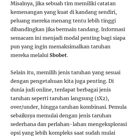
Misalnya, jika sebuah tim memiliki catatan
kemenangan yang kuat di kandang sendiri,
peluang mereka menang tentu lebih tinggi
dibandingkan jika bermain tandang. Informasi
semacam ini menjadi modal penting bagi siapa
pun yang ingin memaksimalkan taruhan
mereka melalui
Sbobet
.
Selain itu, memilih jenis taruhan yang sesuai
dengan pengetahuan kita juga penting. Di
dunia judi online, terdapat berbagai jenis
taruhan seperti taruhan langsung (1X2),
over/under, hingga taruhan kombinasi. Pemula
sebaiknya memulai dengan jenis taruhan
sederhana dan perlahan-lahan mengeksplorasi
opsi yang lebih kompleks saat sudah mulai