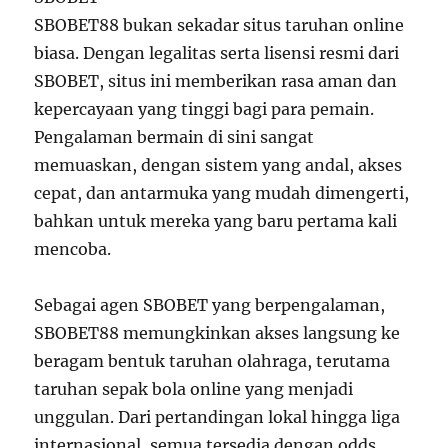
SBOBET88 bukan sekadar situs taruhan online
biasa. Dengan legalitas serta lisensi resmi dari
SBOBET, situs ini memberikan rasa aman dan
kepercayaan yang tinggi bagi para pemain.
Pengalaman bermain di sini sangat
memuaskan, dengan sistem yang andal, akses
cepat, dan antarmuka yang mudah dimengerti,
bahkan untuk mereka yang baru pertama kali
mencoba.
Sebagai agen SBOBET yang berpengalaman,
SBOBET88 memungkinkan akses langsung ke
beragam bentuk taruhan olahraga, terutama
taruhan sepak bola online yang menjadi
unggulan. Dari pertandingan lokal hingga liga
internasional, semua tersedia dengan odds