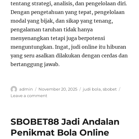
tentang strategi, analisis, dan pengelolaan diri.
Dengan pengetahuan yang tepat, pengelolaan
modal yang bijak, dan sikap yang tenang,
pengalaman taruhan tidak hanya
menyenangkan tetapi juga berpotensi
menguntungkan. Ingat, judi online itu hiburan
yang seru asalkan dilakukan dengan cerdas dan
bertanggung jawab.
Author
Posted
Tags
admin
November 20, 2025
judi bola
,
sbobet
on
on
Leave a comment
Strategi
Jitu
Menang
SBOBET88 Jadi Andalan
Taruhan
Bola
Penikmat Bola Online
yang