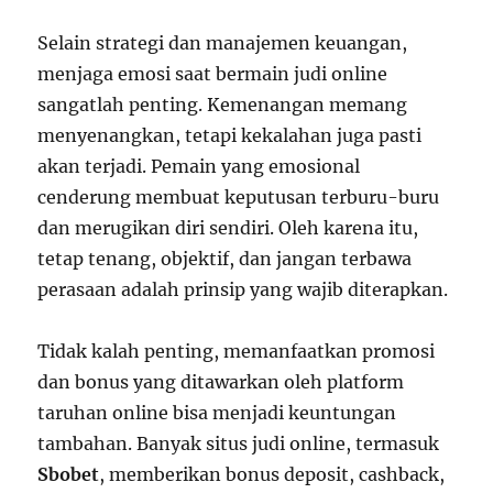
Selain strategi dan manajemen keuangan,
menjaga emosi saat bermain judi online
sangatlah penting. Kemenangan memang
menyenangkan, tetapi kekalahan juga pasti
akan terjadi. Pemain yang emosional
cenderung membuat keputusan terburu-buru
dan merugikan diri sendiri. Oleh karena itu,
tetap tenang, objektif, dan jangan terbawa
perasaan adalah prinsip yang wajib diterapkan.
Tidak kalah penting, memanfaatkan promosi
dan bonus yang ditawarkan oleh platform
taruhan online bisa menjadi keuntungan
tambahan. Banyak situs judi online, termasuk
Sbobet
, memberikan bonus deposit, cashback,