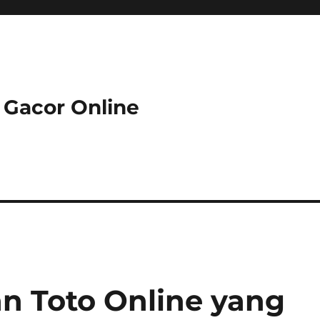
 Gacor Online
n Toto Online yang