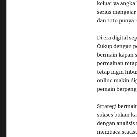
keluar ya angka 
serius mengejar
dan toto punya r
Di era digital s
Cukup dengan pe
bermain kapan s
permainan tetap 
tetap ingin hibu
online makin di
pemain berpeng
Strategi bermain
sukses bukan kar
dengan analisis
membaca statis