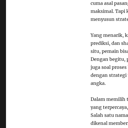
cuma asal pasan
maksimal. Tapi k
menyusun strate
Yang menarik, k
prediksi, dan s
situ, pemain bi
Dengan begitu, 
juga soal prose
dengan strategi
angka.
Dalam memilih t
yang terpercaya,
Salah satu nama
dikenal member