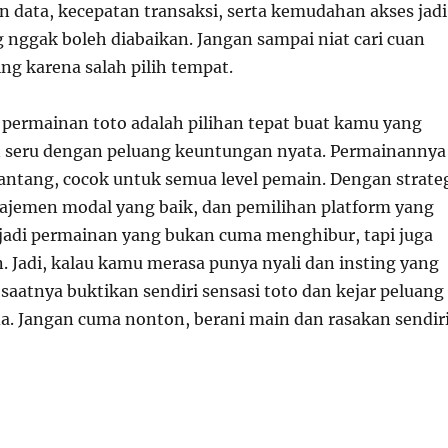
 data, kecepatan transaksi, serta kemudahan akses jadi
 nggak boleh diabaikan. Jangan sampai niat cari cuan
ng karena salah pilih tempat.
permainan toto adalah pilihan tepat buat kamu yang
n seru dengan peluang keuntungan nyata. Permainannya
antang, cocok untuk semua level pemain. Dengan strate
ajemen modal yang baik, dan pemilihan platform yang
a jadi permainan yang bukan cuma menghibur, tapi juga
Jadi, kalau kamu merasa punya nyali dan insting yang
saatnya buktikan sendiri sensasi toto dan kejar peluang
. Jangan cuma nonton, berani main dan rasakan sendir