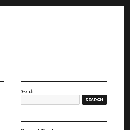
Search
SEARCH