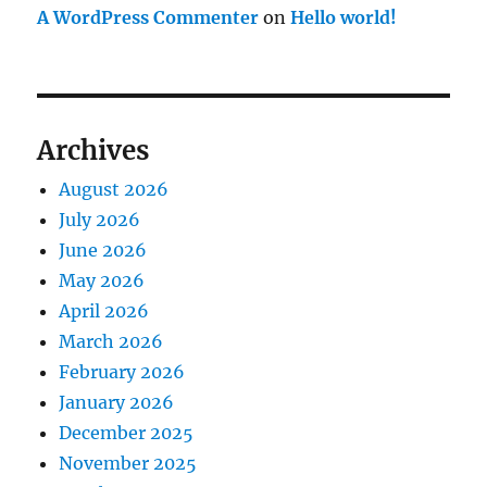
A WordPress Commenter
on
Hello world!
Archives
August 2026
July 2026
June 2026
May 2026
April 2026
March 2026
February 2026
January 2026
December 2025
November 2025