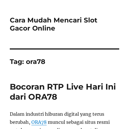
Cara Mudah Mencari Slot
Gacor Online
Tag:
ora78
Bocoran RTP Live Hari Ini
dari ORA78
Dalam industri hiburan digital yang terus
berubah,
ORA78
muncul sebagai situs resmi