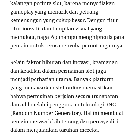
kalangan pecinta slot, karena menyediakan
gameplay yang menarik dan peluang
kemenangan yang cukup besar. Dengan fitur-
fitur inovatif dan tampilan visual yang
memukau, naga169 mampu menghipnotis para
pemain untuk terus mencoba peruntungannya.
Selain faktor hiburan dan inovasi, keamanan
dan keadilan dalam permainan slot juga
menjadi perhatian utama. Banyak platform
yang menawarkan slot online memastikan
bahwa permainan berjalan secara transparan
dan adil melalui penggunaan teknologi RNG
(Random Number Generator). Hal ini membuat
pemain merasa lebih tenang dan percaya diri
dalam menjalankan taruhan mereka.