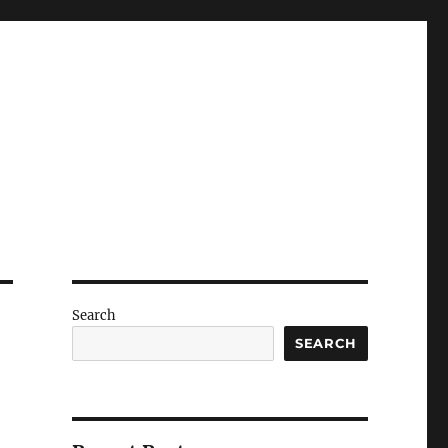
Search
SEARCH
h