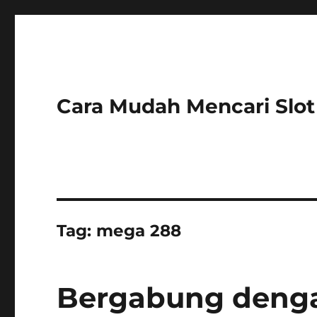
Cara Mudah Mencari Slot
Tag:
mega 288
Bergabung deng