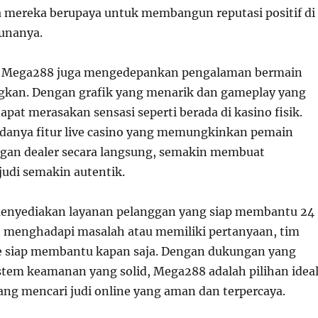
a mereka berupaya untuk membangun reputasi positif di
unanya.
u, Mega288 juga mengedepankan pengalaman bermain
kan. Dengan grafik yang menarik dan gameplay yang
pat merasakan sensasi seperti berada di kasino fisik.
adanya fitur live casino yang memungkinkan pemain
ngan dealer secara langsung, semakin membuat
udi semakin autentik.
enyediakan layanan pelanggan yang siap membantu 24
n menghadapi masalah atau memiliki pertanyaan, tim
e siap membantu kapan saja. Dengan dukungan yang
tem keamanan yang solid, Mega288 adalah pilihan idea
yang mencari judi online yang aman dan terpercaya.