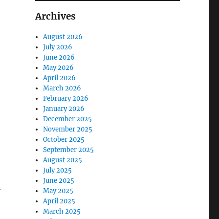
Archives
August 2026
July 2026
June 2026
May 2026
April 2026
March 2026
February 2026
January 2026
December 2025
November 2025
October 2025
September 2025
August 2025
July 2025
June 2025
l
May 2025
April 2025
March 2025