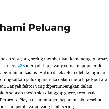
ahami Peluang
u mesin slot yang sering memberikan kemenangan besar,
natif mega288
menjadi topik yang semakin populer di
a permainan kasino. Hal ini disebabkan oleh keinginan
eningkatkan peluang mereka dalam meraih jackpot ata
ar. Banyak faktor yang dipertimbangkan dalam
ah sebuah mesin slot dianggap gacor, termasuk
P (Return to Player), dan momen kapan mesin tersebut
erikan pembayaran yang lebih sering.