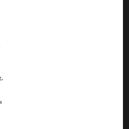
i
g,
s