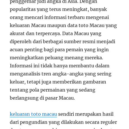
penggemar judi angka di Asia. Dengan
popularitas yang terus meningkat, banyak
orang mencari informasi terbaru mengenai
keluaran Macau maupun data toto Macau yang
akurat dan terpercaya. Data Macau yang
diperoleh dari berbagai sumber resmi menjadi
acuan penting bagi para pemain yang ingin
meningkatkan peluang menang mereka.
Informasi ini tidak hanya membantu dalam
menganalisis tren angka-angka yang sering
keluar, tetapi juga memberikan gambaran
tentang pola permainan yang sedang
berlangsung di pasar Macau.
keluaran toto macau
sendiri merupakan hasil
dari pengundian yang dilakukan secara reguler