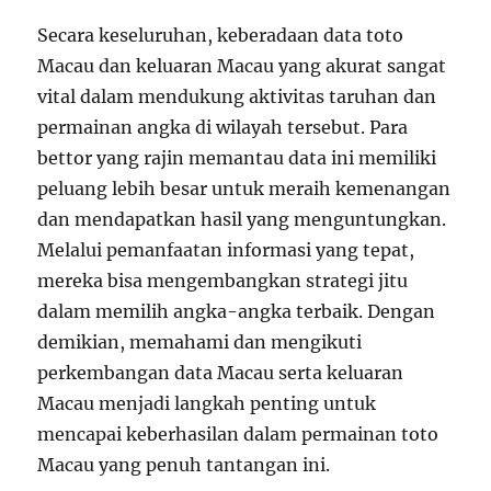
Secara keseluruhan, keberadaan data toto
Macau dan keluaran Macau yang akurat sangat
vital dalam mendukung aktivitas taruhan dan
permainan angka di wilayah tersebut. Para
bettor yang rajin memantau data ini memiliki
peluang lebih besar untuk meraih kemenangan
dan mendapatkan hasil yang menguntungkan.
Melalui pemanfaatan informasi yang tepat,
mereka bisa mengembangkan strategi jitu
dalam memilih angka-angka terbaik. Dengan
demikian, memahami dan mengikuti
perkembangan data Macau serta keluaran
Macau menjadi langkah penting untuk
mencapai keberhasilan dalam permainan toto
Macau yang penuh tantangan ini.