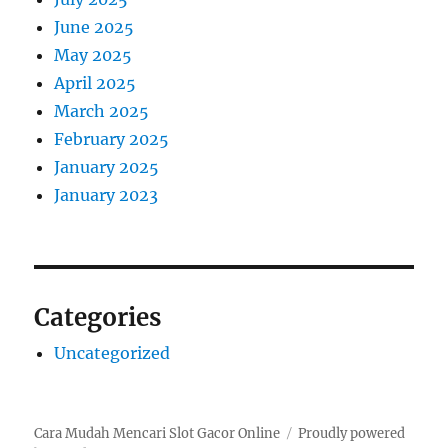
June 2025
May 2025
April 2025
March 2025
February 2025
January 2025
January 2023
Categories
Uncategorized
Cara Mudah Mencari Slot Gacor Online
Proudly powered