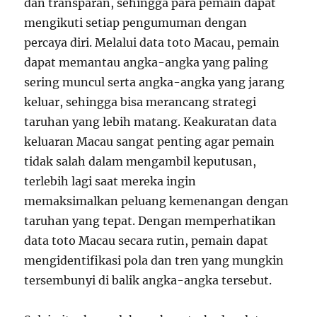
dan transparan, sehingga para pemain dapat
mengikuti setiap pengumuman dengan
percaya diri. Melalui data toto Macau, pemain
dapat memantau angka-angka yang paling
sering muncul serta angka-angka yang jarang
keluar, sehingga bisa merancang strategi
taruhan yang lebih matang. Keakuratan data
keluaran Macau sangat penting agar pemain
tidak salah dalam mengambil keputusan,
terlebih lagi saat mereka ingin
memaksimalkan peluang kemenangan dengan
taruhan yang tepat. Dengan memperhatikan
data toto Macau secara rutin, pemain dapat
mengidentifikasi pola dan tren yang mungkin
tersembunyi di balik angka-angka tersebut.