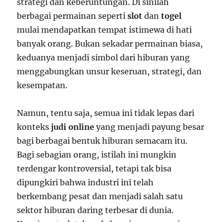
strategi dan keberuntungan. Di sinilah
berbagai permainan seperti
slot
dan
togel
mulai mendapatkan tempat istimewa di hati
banyak orang. Bukan sekadar permainan biasa,
keduanya menjadi simbol dari hiburan yang
menggabungkan unsur keseruan, strategi, dan
kesempatan.
Namun, tentu saja, semua ini tidak lepas dari
konteks
judi online
yang menjadi payung besar
bagi berbagai bentuk hiburan semacam itu.
Bagi sebagian orang, istilah ini mungkin
terdengar kontroversial, tetapi tak bisa
dipungkiri bahwa industri ini telah
berkembang pesat dan menjadi salah satu
sektor hiburan daring terbesar di dunia.