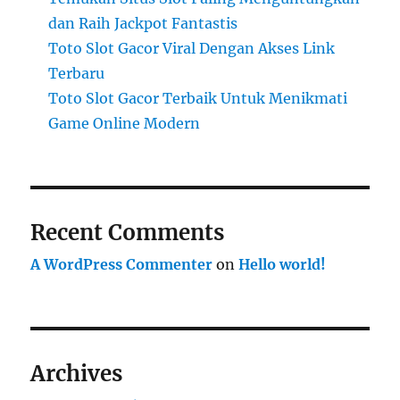
dan Raih Jackpot Fantastis
Toto Slot Gacor Viral Dengan Akses Link
Terbaru
Toto Slot Gacor Terbaik Untuk Menikmati
Game Online Modern
Recent Comments
A WordPress Commenter
on
Hello world!
Archives