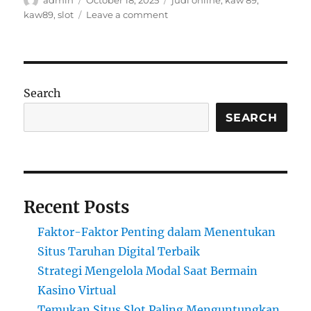
admin
October 18, 2025
judi online
,
kaw 89
,
on
on
kaw89
,
slot
Leave a comment
Menyelami
Gaya
Baru
dalam
Hiburan
Search
Modern
SEARCH
Recent Posts
Faktor-Faktor Penting dalam Menentukan
Situs Taruhan Digital Terbaik
Strategi Mengelola Modal Saat Bermain
Kasino Virtual
Temukan Situs Slot Paling Menguntungkan