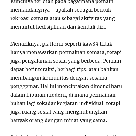
Kuncinya terletak pada bagaimana pemain
memandangnya—apakah sebagai bentuk
rekreasi semata atau sebagai aktivitas yang
menuntut kedisiplinan dan kendali diri.
Menariknya, platform seperti kaw89 tidak
hanya menawarkan permainan semata, tetapi
juga pengalaman sosial yang berbeda. Pemain
dapat berinteraksi, berbagi tips, atau bahkan
membangun komunitas dengan sesama
penggemar. Hal ini menciptakan dimensi baru
dalam hiburan modern, di mana permainan
bukan lagi sekadar kegiatan individual, tetapi
juga ruang sosial yang menghubungkan
banyak orang dengan minat yang sama.