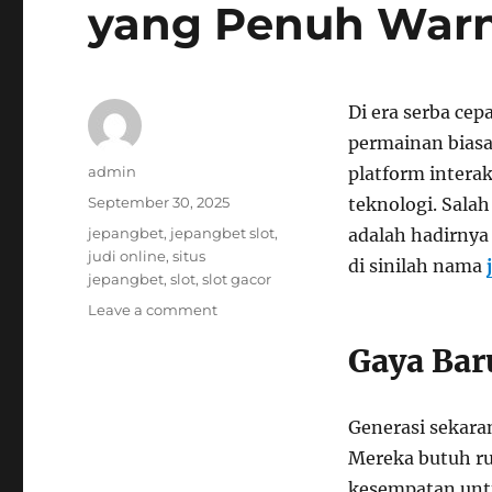
yang Penuh War
Di era serba cep
permainan biasa
Author
admin
platform intera
Posted
September 30, 2025
teknologi. Sala
on
Tags
jepangbet
,
jepangbet slot
,
adalah hadirnya
judi online
,
situs
di sinilah nama
jepangbet
,
slot
,
slot gacor
on
Leave a comment
Menyambut
Gaya Bar
Era
Baru
Hiburan
Digital
Generasi sekara
yang
Mereka butuh ru
Penuh
kesempatan untu