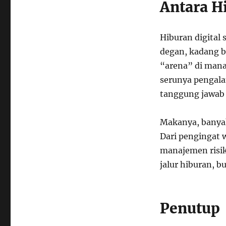
Antara H
Hiburan digital
degan, kadang b
“arena” di mana
serunya pengala
tanggung jawab
Makanya, banyak
Dari pengingat w
manajemen risiko
jalur hiburan, b
Penutup