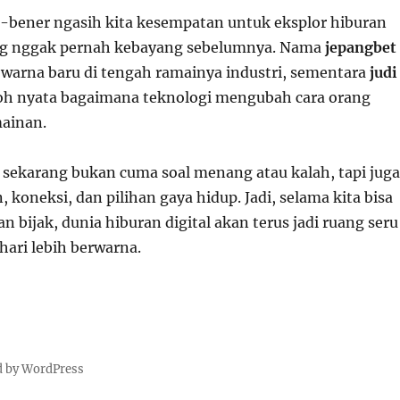
er-bener ngasih kita kesempatan untuk eksplor hiburan
ng nggak pernah kebayang sebelumnya. Nama
jepangbet
arna baru di tengah ramainya industri, sementara
judi
oh nyata bagaimana teknologi mengubah cara orang
ainan.
n sekarang bukan cuma soal menang atau kalah, tapi juga
 koneksi, dan pilihan gaya hidup. Jadi, selama kita bisa
 bijak, dunia hiburan digital akan terus jadi ruang seru
hari lebih berwarna.
d by WordPress