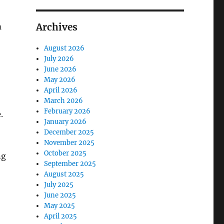
Archives
m
August 2026
July 2026
June 2026
May 2026
April 2026
March 2026
February 2026
e
.
January 2026
December 2025
November 2025
October 2025
ng
September 2025
August 2025
July 2025
June 2025
May 2025
April 2025