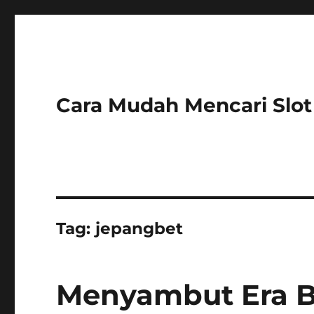
Cara Mudah Mencari Slot
Tag:
jepangbet
Menyambut Era Ba