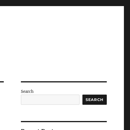
Search
SEARCH