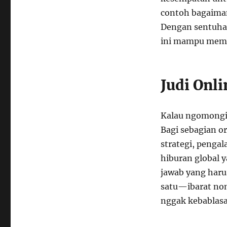
Warna
contoh bagaiman
Dengan sentuha
ini mampu membe
Judi Onl
Kalau ngomongin 
Bagi sebagian or
strategi, pengal
hiburan global y
jawab yang haru
satu—ibarat non
nggak kebablasa