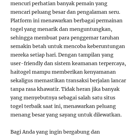
mencuri perhatian banyak pemain yang
mencari peluang besar dan pengalaman seru.
Platform ini menawarkan berbagai permainan
togel yang menarik dan menguntungkan,
sehingga membuat para penggemar taruhan
semakin betah untuk mencoba keberuntungan
mereka setiap hari. Dengan tampilan yang
user-friendly dan sistem keamanan terpercaya,
haitogel mampu memberikan kenyamanan
sekaligus memastikan transaksi berjalan lancar
tanpa rasa khawatir. Tidak heran jika banyak
yang menyebutnya sebagai salah satu situs
togel terbaik saat ini, menawarkan peluang
menang besar yang sayang untuk dilewatkan.
Bagi Anda yang ingin bergabung dan