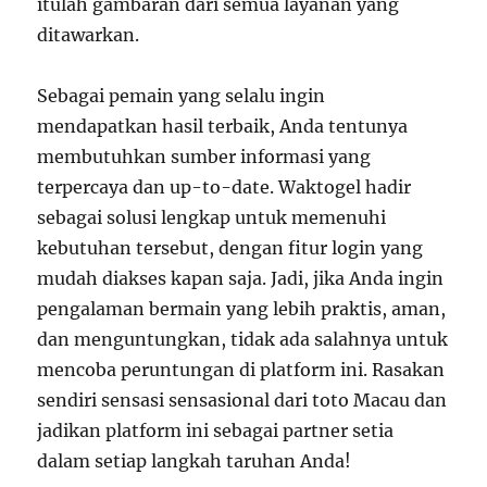
itulah gambaran dari semua layanan yang
ditawarkan.
Sebagai pemain yang selalu ingin
mendapatkan hasil terbaik, Anda tentunya
membutuhkan sumber informasi yang
terpercaya dan up-to-date. Waktogel hadir
sebagai solusi lengkap untuk memenuhi
kebutuhan tersebut, dengan fitur login yang
mudah diakses kapan saja. Jadi, jika Anda ingin
pengalaman bermain yang lebih praktis, aman,
dan menguntungkan, tidak ada salahnya untuk
mencoba peruntungan di platform ini. Rasakan
sendiri sensasi sensasional dari toto Macau dan
jadikan platform ini sebagai partner setia
dalam setiap langkah taruhan Anda!