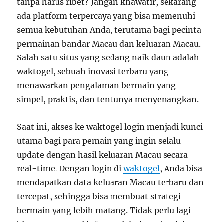
tanpa harus ribet? Jangan khawatir, sekarang
ada platform terpercaya yang bisa memenuhi
semua kebutuhan Anda, terutama bagi pecinta
permainan bandar Macau dan keluaran Macau.
Salah satu situs yang sedang naik daun adalah
waktogel, sebuah inovasi terbaru yang
menawarkan pengalaman bermain yang
simpel, praktis, dan tentunya menyenangkan.
Saat ini, akses ke waktogel login menjadi kunci
utama bagi para pemain yang ingin selalu
update dengan hasil keluaran Macau secara
real-time. Dengan login di
waktogel
, Anda bisa
mendapatkan data keluaran Macau terbaru dan
tercepat, sehingga bisa membuat strategi
bermain yang lebih matang. Tidak perlu lagi