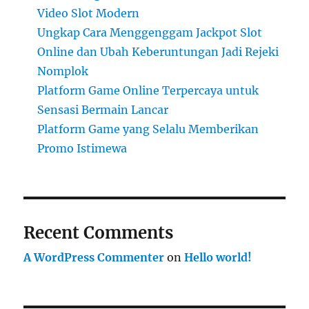
Video Slot Modern
Ungkap Cara Menggenggam Jackpot Slot
Online dan Ubah Keberuntungan Jadi Rejeki
Nomplok
Platform Game Online Terpercaya untuk
Sensasi Bermain Lancar
Platform Game yang Selalu Memberikan
Promo Istimewa
Recent Comments
A WordPress Commenter
on
Hello world!