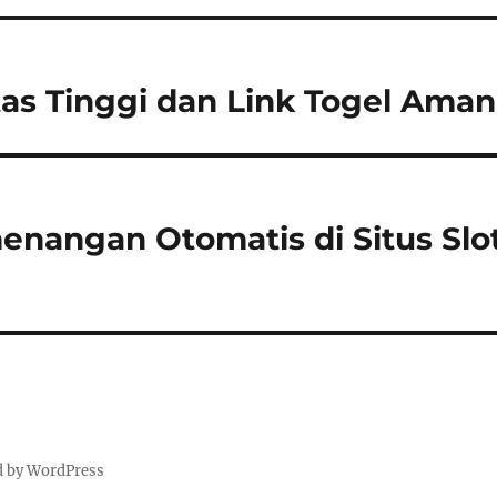
tas Tinggi dan Link Togel Aman
nangan Otomatis di Situs Slo
d by WordPress