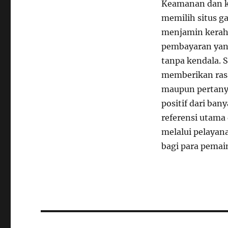
Keamanan dan k
memilih situs ga
menjamin kerah
pembayaran yan
tanpa kendala. 
memberikan ras
maupun pertanya
positif dari ba
referensi utama
melalui pelayana
bagi para pemai