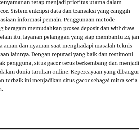
enyamanan tetap menjadi prioritas utama dalam
cor. Sistem enkripsi data dan transaksi yang canggih
asiaan informasi pemain. Penggunaan metode
g beragam memudahkan proses deposit dan withdraw
Selain itu, layanan pelanggan yang siap membantu 24 ja
a aman dan nyaman saat menghadapi masalah teknis
an lainnya. Dengan reputasi yang baik dan testimoni
nyak pengguna, situs gacor terus berkembang dan menjad
 dalam dunia taruhan online. Kepercayaan yang dibangu
n terbaik ini menjadikan situs gacor sebagai mitra setia
n.