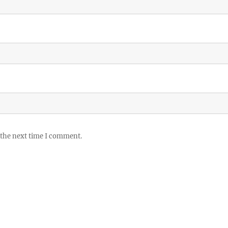
 the next time I comment.