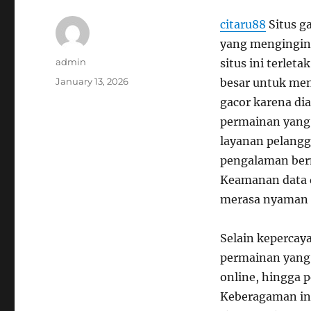
citaru88
Situs g
yang mengingin
Author
admin
situs ini terle
Posted
January 13, 2026
besar untuk men
on
gacor karena di
permainan yang a
layanan pelangg
pengalaman be
Keamanan data d
merasa nyaman s
Selain kepercay
permainan yang l
online, hingga 
Keberagaman in