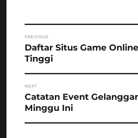
Post
PREVIOUS
navigation
Daftar Situs Game Onlin
Previous
post:
Tinggi
NEXT
Catatan Event Gelangga
Next
post:
Minggu Ini