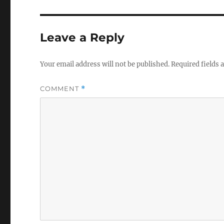
Leave a Reply
Your email address will not be published.
Required fields
COMMENT
*