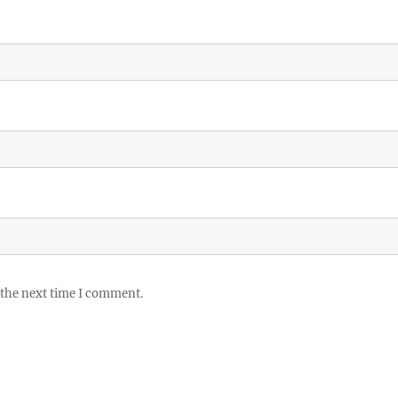
 the next time I comment.