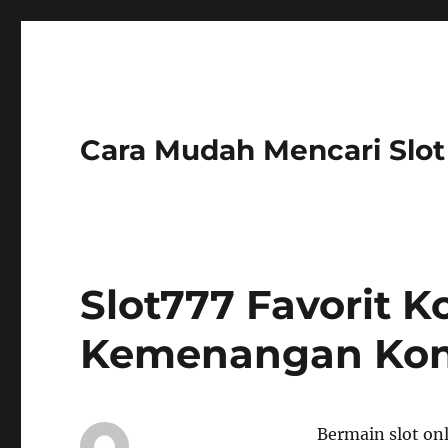
Cara Mudah Mencari Slot
Slot777 Favorit 
Kemenangan Kon
Bermain slot on