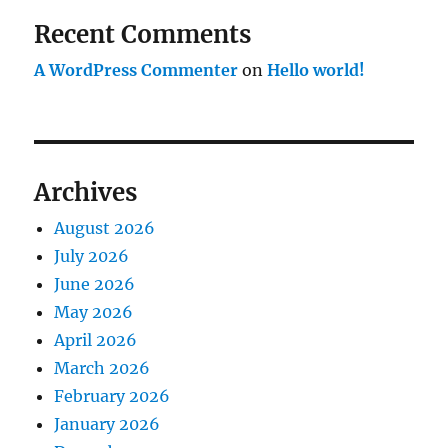
Recent Comments
A WordPress Commenter
on
Hello world!
Archives
August 2026
July 2026
June 2026
May 2026
April 2026
March 2026
February 2026
January 2026