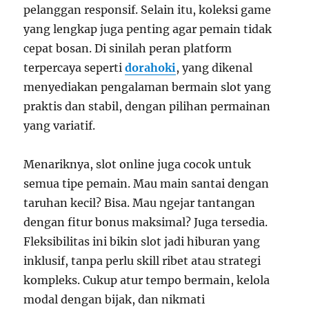
pelanggan responsif. Selain itu, koleksi game
yang lengkap juga penting agar pemain tidak
cepat bosan. Di sinilah peran platform
terpercaya seperti
dorahoki
, yang dikenal
menyediakan pengalaman bermain slot yang
praktis dan stabil, dengan pilihan permainan
yang variatif.
Menariknya, slot online juga cocok untuk
semua tipe pemain. Mau main santai dengan
taruhan kecil? Bisa. Mau ngejar tantangan
dengan fitur bonus maksimal? Juga tersedia.
Fleksibilitas ini bikin slot jadi hiburan yang
inklusif, tanpa perlu skill ribet atau strategi
kompleks. Cukup atur tempo bermain, kelola
modal dengan bijak, dan nikmati