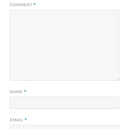
COMMENT
*
NAME
*
EMAIL
*