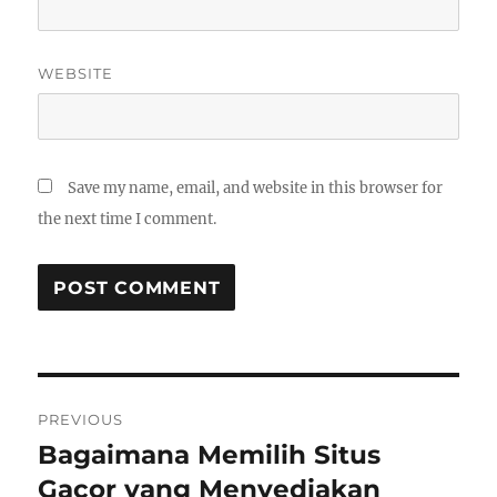
WEBSITE
Save my name, email, and website in this browser for
the next time I comment.
Post
PREVIOUS
navigation
Bagaimana Memilih Situs
Previous
post:
Gacor yang Menyediakan