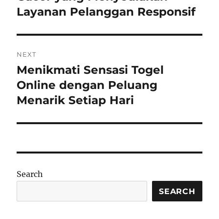
Layanan Pelanggan Responsif
NEXT
Menikmati Sensasi Togel
Next
post:
Online dengan Peluang
Menarik Setiap Hari
Search
SEARCH