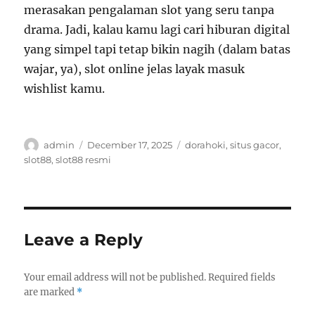
merasakan pengalaman slot yang seru tanpa
drama. Jadi, kalau kamu lagi cari hiburan digital
yang simpel tapi tetap bikin nagih (dalam batas
wajar, ya), slot online jelas layak masuk
wishlist kamu.
Author
Posted
Tags
admin
December 17, 2025
dorahoki
,
situs gacor
,
on
slot88
,
slot88 resmi
Leave a Reply
Your email address will not be published.
Required fields
are marked
*