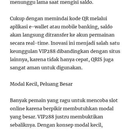
menunggu lama saat mengisi saldo.
Cukup dengan memindai kode QR melalui
aplikasi e-wallet atau mobile banking, saldo
akan langsung ditransfer ke akun permainan
secara real-time. Inovasi ini menjadi salah satu
keunggulan VIP288 dibandingkan dengan situs
lainnya, karena tidak hanya cepat, QRIS juga
sangat aman untuk digunakan.
Modal Kecil, Peluang Besar
Banyak pemain yang ragu untuk mencoba slot
online karena berpikir membutuhkan modal
yang besar. VIP288 justru membuktikan
sebaliknya. Dengan konsep modal kecil,