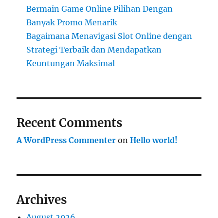
Bermain Game Online Pilihan Dengan
Banyak Promo Menarik
Bagaimana Menavigasi Slot Online dengan
Strategi Terbaik dan Mendapatkan
Keuntungan Maksimal
Recent Comments
A WordPress Commenter
on
Hello world!
Archives
August 2026