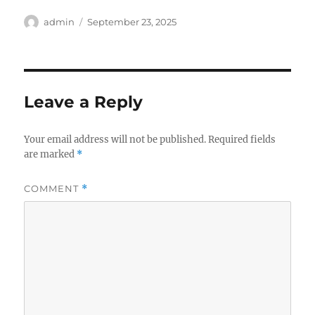
Author
Posted
admin
September 23, 2025
on
Leave a Reply
Your email address will not be published.
Required fields
are marked
*
COMMENT
*