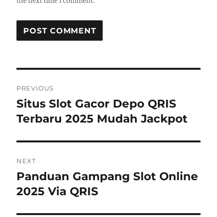
the next time I comment.
Post
PREVIOUS
navigation
Situs Slot Gacor Depo QRIS
Previous
post:
Terbaru 2025 Mudah Jackpot
NEXT
Panduan Gampang Slot Online
Next
post:
2025 Via QRIS