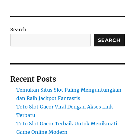
Search
SEARCH
Recent Posts
Temukan Situs Slot Paling Menguntungkan
dan Raih Jackpot Fantastis
Toto Slot Gacor Viral Dengan Akses Link
Terbaru
Toto Slot Gacor Terbaik Untuk Menikmati
Game Online Modern