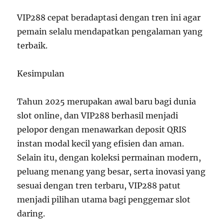
VIP288 cepat beradaptasi dengan tren ini agar
pemain selalu mendapatkan pengalaman yang
terbaik.
Kesimpulan
Tahun 2025 merupakan awal baru bagi dunia
slot online, dan VIP288 berhasil menjadi
pelopor dengan menawarkan deposit QRIS
instan modal kecil yang efisien dan aman.
Selain itu, dengan koleksi permainan modern,
peluang menang yang besar, serta inovasi yang
sesuai dengan tren terbaru, VIP288 patut
menjadi pilihan utama bagi penggemar slot
daring.