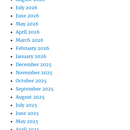
July 2026
June 2026
May 2026
April 2026
March 2026
February 2026
January 2026
December 2025
November 2025
October 2025
September 2025
August 2025
July 2025
June 2025
May 2025
April 2025