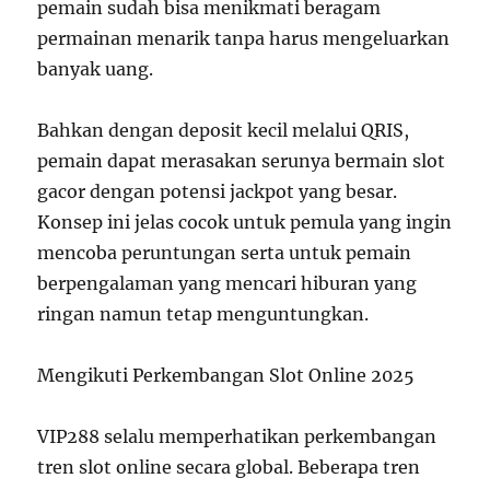
pemain sudah bisa menikmati beragam
permainan menarik tanpa harus mengeluarkan
banyak uang.
Bahkan dengan deposit kecil melalui QRIS,
pemain dapat merasakan serunya bermain slot
gacor dengan potensi jackpot yang besar.
Konsep ini jelas cocok untuk pemula yang ingin
mencoba peruntungan serta untuk pemain
berpengalaman yang mencari hiburan yang
ringan namun tetap menguntungkan.
Mengikuti Perkembangan Slot Online 2025
VIP288 selalu memperhatikan perkembangan
tren slot online secara global. Beberapa tren