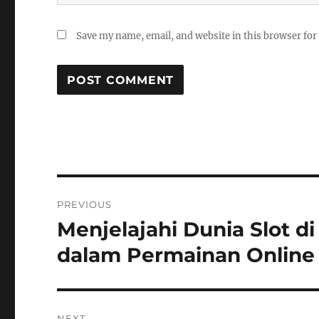
Save my name, email, and website in this browser for
Post
PREVIOUS
navigation
Menjelajahi Dunia Slot 
Previous
post:
dalam Permainan Online
NEXT