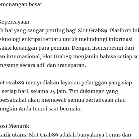
menangan besar.
Kepercayaan
 hal yang sangat penting bagi Slot Grab89. Platform in
nologi enkripsi terbaru untuk melindungi informasi
saksi keuangan para pemain. Dengan lisensi resmi dari
an internasional, Slot Grab89 menjamin bahwa setiap se
ngsung secara adil dan transparan.
 Slot Grab89 menyediakan layanan pelanggan yang siap
etiap hari, selama 24 jam. Tim dukungan yang
 bersahabat akan menjawab semua pertanyaan atau
ungkin Anda temui saat bermain.
osi Menarik
 tarik utama Slot Grab89 adalah banyaknya bonus dan