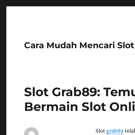
Cara Mudah Mencari Slot
Slot Grab89: Te
Bermain Slot Onl
Slot
grab89
tela