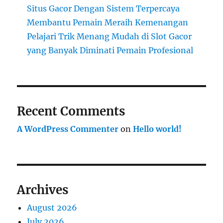
Situs Gacor Dengan Sistem Terpercaya
Membantu Pemain Meraih Kemenangan
Pelajari Trik Menang Mudah di Slot Gacor
yang Banyak Diminati Pemain Profesional
Recent Comments
A WordPress Commenter
on
Hello world!
Archives
August 2026
July 2026