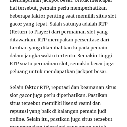
mendapatkan jackpot besar. Untuk mencapai
hal tersebut, pemain perlu memperhatikan
beberapa faktor penting saat memilih situs slot
gacor yang tepat. Salah satunya adalah RTP
(Return to Player) dari permainan slot yang
ditawarkan. RTP merupakan persentase dari
taruhan yang dikembalikan kepada pemain
dalam jangka waktu tertentu. Semakin tinggi
RTP suatu permainan slot, semakin besar juga
peluang untuk mendapatkan jackpot besar.
Selain faktor RTP, reputasi dan keamanan situs
slot gacor juga perlu diperhatikan. Pastikan
situs tersebut memiliki lisensi resmi dan
reputasi yang baik di kalangan pemain judi
online. Selain itu, pastikan juga situs tersebut