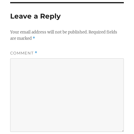
Leave a Reply
Your email address will not be published.
Required fields
are marked
*
COMMENT
*