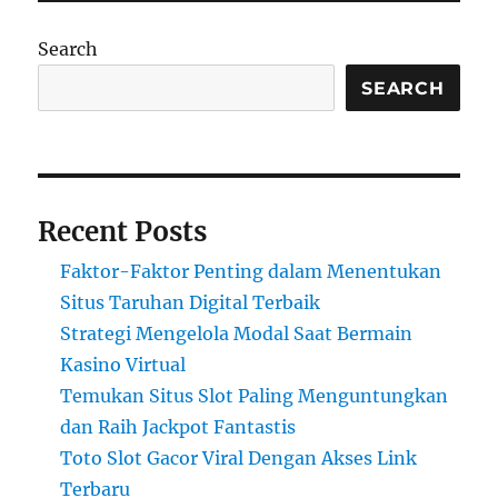
Search
SEARCH
Recent Posts
Faktor-Faktor Penting dalam Menentukan
Situs Taruhan Digital Terbaik
Strategi Mengelola Modal Saat Bermain
Kasino Virtual
Temukan Situs Slot Paling Menguntungkan
dan Raih Jackpot Fantastis
Toto Slot Gacor Viral Dengan Akses Link
Terbaru