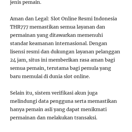
jenis pemain.
Aman dan Legal: Slot Online Resmi Indonesia
THR777 memastikan semua layanan dan
permainan yang ditawarkan memenuhi
standar keamanan internasional. Dengan
lisensi resmi dan dukungan layanan pelanggan
24 jam, situs ini memberikan rasa aman bagi
semua pemain, terutama bagi pemula yang
baru memulai di dunia slot online.
Selain itu, sistem verifikasi akun juga
melindungi data pengguna serta memastikan
hanya pemain asli yang dapat menikmati
permainan dan melakukan transaksi.