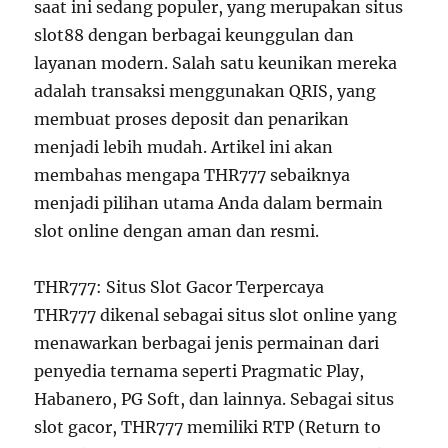
saat ini sedang populer, yang merupakan situs
slot88 dengan berbagai keunggulan dan
layanan modern. Salah satu keunikan mereka
adalah transaksi menggunakan QRIS, yang
membuat proses deposit dan penarikan
menjadi lebih mudah. Artikel ini akan
membahas mengapa THR777 sebaiknya
menjadi pilihan utama Anda dalam bermain
slot online dengan aman dan resmi.
THR777: Situs Slot Gacor Terpercaya
THR777 dikenal sebagai situs slot online yang
menawarkan berbagai jenis permainan dari
penyedia ternama seperti Pragmatic Play,
Habanero, PG Soft, dan lainnya. Sebagai situs
slot gacor, THR777 memiliki RTP (Return to