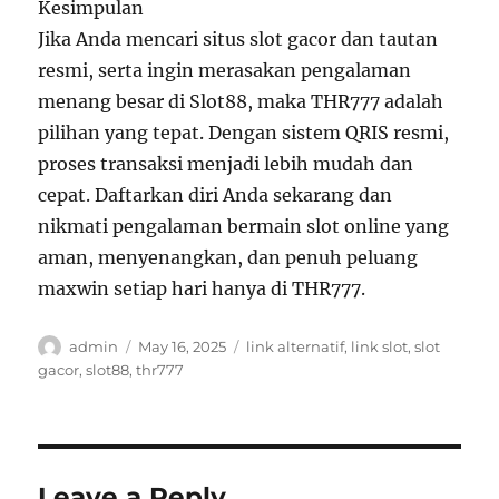
Kesimpulan
Jika Anda mencari situs slot gacor dan tautan
resmi, serta ingin merasakan pengalaman
menang besar di Slot88, maka THR777 adalah
pilihan yang tepat. Dengan sistem QRIS resmi,
proses transaksi menjadi lebih mudah dan
cepat. Daftarkan diri Anda sekarang dan
nikmati pengalaman bermain slot online yang
aman, menyenangkan, dan penuh peluang
maxwin setiap hari hanya di THR777.
Author
Posted
Tags
admin
May 16, 2025
link alternatif
,
link slot
,
slot
on
gacor
,
slot88
,
thr777
Leave a Reply