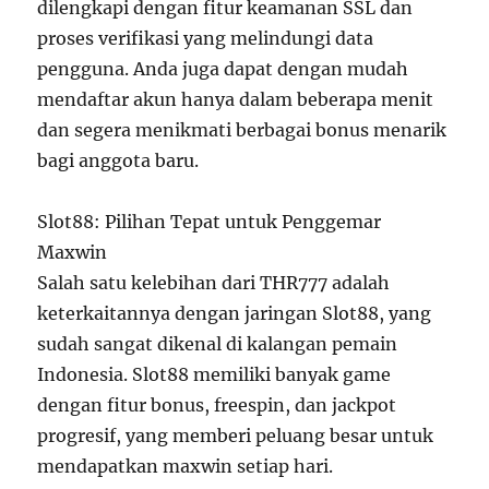
dilengkapi dengan fitur keamanan SSL dan
proses verifikasi yang melindungi data
pengguna. Anda juga dapat dengan mudah
mendaftar akun hanya dalam beberapa menit
dan segera menikmati berbagai bonus menarik
bagi anggota baru.
Slot88: Pilihan Tepat untuk Penggemar
Maxwin
Salah satu kelebihan dari THR777 adalah
keterkaitannya dengan jaringan Slot88, yang
sudah sangat dikenal di kalangan pemain
Indonesia. Slot88 memiliki banyak game
dengan fitur bonus, freespin, dan jackpot
progresif, yang memberi peluang besar untuk
mendapatkan maxwin setiap hari.