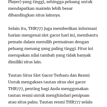
Player) yang tinggi, sehingga peluang untuk
mendapatkan maxwin lebih besar
dibandingkan situs lainnya.
Selain itu, THR777 juga memberikan informasi
harian mengenai slot gacor hari ini, membantu
pemain dalam memilih permainan dengan
peluang menang yang paling tinggi. Fitur ini
merupakan nilai tambah yang tidak banyak
dimiliki situs lain.
Tautan Situs Slot Gacor Terbaru dan Resmi
Untuk mengakses tautan situs slot gacor
THR777, penting bagi Anda menggunakan
tautan resmi untuk menghindari penipuan
atau situs palsu. Tautan resmi THR777 selalu