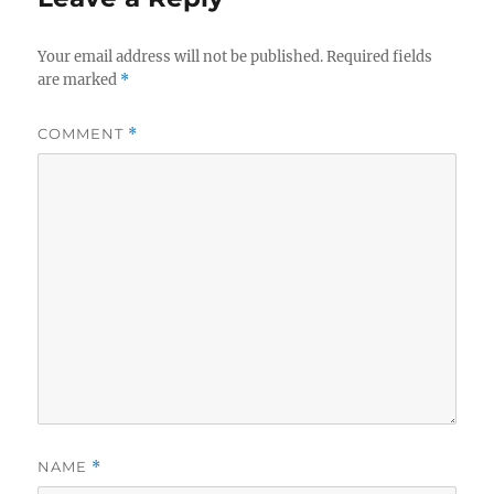
Your email address will not be published.
Required fields
are marked
*
COMMENT
*
NAME
*